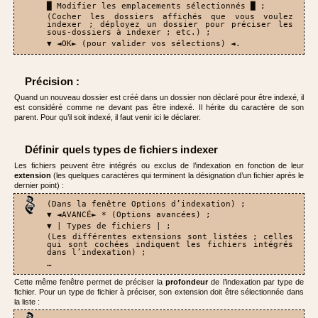
█ Modifier les emplacements sélectionnés █ ;
(Cocher les dossiers affichés que vous voulez
indexer ; déployez un dossier pour préciser les
sous-dossiers à indexer ; etc.) ;
▼ ◄OK► (pour valider vos sélections) ◄.
Précision :
Quand un nouveau dossier est créé dans un dossier non déclaré pour être indexé, il
est considéré comme ne devant pas être indexé. Il hérite du caractère de son
parent. Pour qu’il soit indexé, il faut venir ici le déclarer.
Définir quels types de fichiers indexer
Les fichiers peuvent être intégrés ou exclus de l’indexation en fonction de leur
extension
(les quelques caractères qui terminent la désignation d’un fichier après le
dernier point) :
(Dans la fenêtre Options d’indexation) ;
▼ ◄AVANCÉ► * (Options avancées) ;
▼ | Types de fichiers | ;
(Les différentes extensions sont listées ; celles
qui sont cochées indiquent les fichiers intégrés
dans l’indexation) ;
…
Cette même fenêtre permet de préciser la
profondeur
de l’indexation par type de
fichier. Pour un type de fichier à préciser, son extension doit être sélectionnée dans
la liste :