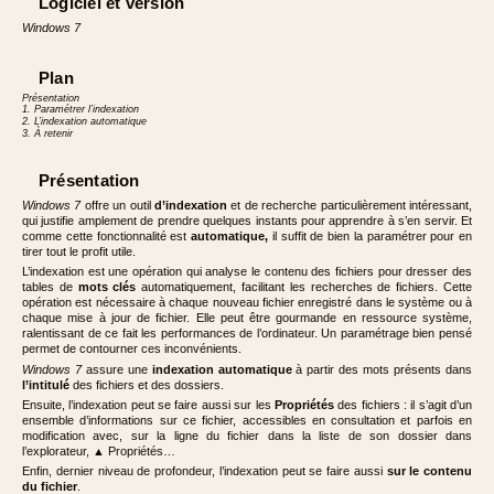
Logiciel et version
Windows 7
Plan
Présentation
1. Paramétrer l’indexation
2. L’indexation automatique
3. À retenir
Présentation
Windows 7
offre un outil
d’indexation
et de recherche particulièrement intéressant,
qui justifie amplement de prendre quelques instants pour apprendre à s’en servir. Et
comme cette fonctionnalité est
automatique,
il suffit de bien la paramétrer pour en
tirer tout le profit utile.
L’indexation est une opération qui analyse le contenu des fichiers pour dresser des
tables de
mots clés
automatiquement, facilitant les recherches de fichiers. Cette
opération est nécessaire à chaque nouveau fichier enregistré dans le système ou à
chaque mise à jour de fichier. Elle peut être gourmande en ressource système,
ralentissant de ce fait les performances de l’ordinateur. Un paramétrage bien pensé
permet de contourner ces inconvénients.
Windows 7
assure une
indexation automatique
à partir des mots présents dans
l’intitulé
des fichiers et des dossiers.
Ensuite, l’indexation peut se faire aussi sur les
Propriétés
des fichiers : il s’agit d’un
ensemble d’informations sur ce fichier, accessibles en consultation et parfois en
modification avec, sur la ligne du fichier dans la liste de son dossier dans
l’explorateur, ▲ Propriétés…
Enfin, dernier niveau de profondeur, l’indexation peut se faire aussi
sur le contenu
du fichier
.