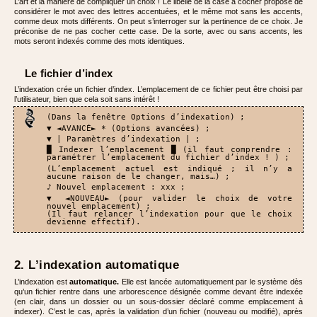
L’art et la manière de compliquer un choix ! Le libellé de la case à cocher propose de
considérer le mot avec des lettres accentuées, et le même mot sans les accents,
comme deux mots différents. On peut s’interroger sur la pertinence de ce choix. Je
préconise de ne pas cocher cette case. De la sorte, avec ou sans accents, les
mots seront indexés comme des mots identiques.
Le fichier d’index
L’indexation crée un fichier d’index. L’emplacement de ce fichier peut être choisi par
l’utilisateur, bien que cela soit sans intérêt !
(Dans la fenêtre Options d’indexation) ;
▼ ◄AVANCÉ► * (Options avancées) ;
▼ | Paramètres d’indexation | ;
█ Indexer l’emplacement █ (il faut comprendre :
paramétrer l’emplacement du fichier d’index ! ) ;
(L’emplacement actuel est indiqué ; il n’y a
aucune raison de le changer, mais…) ;
♪ Nouvel emplacement : xxx ;
▼ ◄NOUVEAU► (pour valider le choix de votre
nouvel emplacement) ;
(Il faut relancer l’indexation pour que le choix
devienne effectif).
2. L’indexation automatique
L’indexation est
automatique.
Elle est lancée automatiquement par le système dès
qu’un fichier rentre dans une arborescence désignée comme devant être indexée
(en clair, dans un dossier ou un sous-dossier déclaré comme emplacement à
indexer). C’est le cas, après la validation d’un fichier (nouveau ou modifié), après