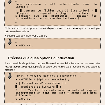
…
(une extension a été sélectionnée dans la
liste) ;
♪ █ Comment ce fichier doit-il être indexé ? █
(Comprenez : comment ce type de fichier…) {
N’indexer que les propriétés ; Indexer les
propriétés et le contenu des fichiers } ;
…
Cette même fenêtre permet aussi d’
ajouter une extension
qui ne serait pas
présente dans la liste.
N’oubliez pas de valider votre saisie :
…
▼ ◄OK► (◄).
Préciser quelques options d’indexation
Il est possible de préciser ce que l’indexation doit faire face à un mot avec des
lettres accentuées
qui apparaîtrait avec des lettres sans accents ou des accents
erronés :
(Dans la fenêtre Options d’indexation) ;
▼ ◄AVANCÉ► * (Options avancées) ;
▼ | Paramètres d’indexation | ;
█ Paramètres de fichiers █ ;
♪ [ ] Traiter les mots avec accents et signes
diacritiques en tant que [sic = comme] des mots
différents ;
▼ ◄OK► (◄).