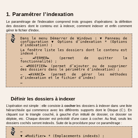
1. Paramétrer l’indexation
Le paramétrage de l’indexation comprend trois groupes d’opérations: la définition
des dossiers dont le contenu est à indexer, comment indexer et enfin comment
gérer le fichier d’index.
Dans le menu Démarrer de Windows : ▼ Panneau de
configuration ▼ Options d’indexation * (Options
d’indexation) ;
La fenêtre liste les dossiers dont le contenu est
indexé ;
– ◄FERMER► (permet de quitter la
fonctionnalité) ;
– ◄MODIFIER► (permet d’ajouter ou de supprimer
des dossiers dans le périmètre d’indexation) ;
– ◄AVANCÉ► (permet de gérer les méthodes
d’indexation et le fichier d’index)
…
Définir les dossiers à indexer
L’opération est simple : elle consiste à
cocher
les dossiers à indexer dans une liste
hiérarchisée qui commence avec les différents supports dont le Disque (C:). En
cliquant sur le triangle couché, à gauche d’un intitulé de dossier, ce dossier se
déploie, etc. Chaque dossier est précédé d’une case à cocher. Au final, seuls les
dossiers cochés seront indexés. Suite de la procédure pour ce paramétrage :
…
▼ ◄Modifier► * (Emplacements indexés) ;