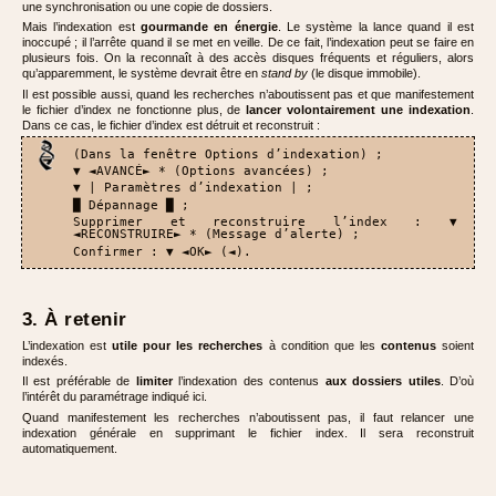
une synchronisation ou une copie de dossiers.
Mais l’indexation est
gourmande en énergie
. Le système la lance quand il est
inoccupé ; il l’arrête quand il se met en veille. De ce fait, l’indexation peut se faire en
plusieurs fois. On la reconnaît à des accès disques fréquents et réguliers, alors
qu’apparemment, le système devrait être en
stand by
(le disque immobile).
Il est possible aussi, quand les recherches n’aboutissent pas et que manifestement
le fichier d’index ne fonctionne plus, de
lancer volontairement une indexation
.
Dans ce cas, le fichier d’index est détruit et reconstruit :
(Dans la fenêtre Options d’indexation) ;
▼ ◄AVANCÉ► * (Options avancées) ;
▼ | Paramètres d’indexation | ;
█ Dépannage █ ;
Supprimer et reconstruire l’index : ▼
◄RECONSTRUIRE► * (Message d’alerte) ;
Confirmer : ▼ ◄OK► (◄).
3. À retenir
L’indexation est
utile pour les recherches
à condition que les
contenus
soient
indexés.
Il est préférable de
limiter
l’indexation des contenus
aux dossiers utiles
. D’où
l’intérêt du paramétrage indiqué ici.
Quand manifestement les recherches n’aboutissent pas, il faut relancer une
indexation générale en supprimant le fichier index. Il sera reconstruit
automatiquement.