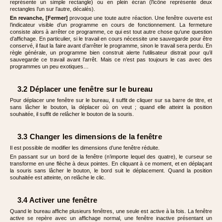
représente un simple rectangle) ou en plein écran (l’icône représente deux
rectangles l’un sur l’autre, décalés).
En revanche, [Fermer]
provoque une toute autre réaction. Une fenêtre ouverte est
l’indicateur visible d’un programme en cours de fonctionnement. La fermeture
consiste alors à arrêter ce programme, ce qui est tout autre chose qu’une question
d’affichage. En particulier, si le travail en cours nécessite une sauvegarde pour être
conservé, il faut la faire avant d’arrêter le programme, sinon le travail sera perdu. En
règle générale, un programme bien construit alerte l’utilisateur distrait pour qu’il
sauvegarde ce travail avant l’arrêt. Mais ce n’est pas toujours le cas avec des
programmes un peu exotiques…
3.2 Déplacer une fenêtre sur le bureau
Pour déplacer une fenêtre sur le bureau, il suffit de cliquer sur sa barre de titre, et
sans lâcher le bouton, la déplacer où on veut ; quand elle atteint la position
souhaitée, il suffit de relâcher le bouton de la souris.
3.3 Changer les dimensions de la fenêtre
Il est possible de modifier les dimensions d’une fenêtre réduite.
En passant sur un bord de la fenêtre (n’importe lequel des quatre), le curseur se
transforme en une flèche à deux pointes. En cliquant à ce moment, et en déplaçant
la souris sans lâcher le bouton, le bord suit le déplacement. Quand la position
souhaitée est atteinte, on relâche le clic.
3.4 Activer une fenêtre
Quand le bureau affiche plusieurs fenêtres, une seule est active à la fois. La fenêtre
active se repère avec un affichage normal, une fenêtre inactive présentant un