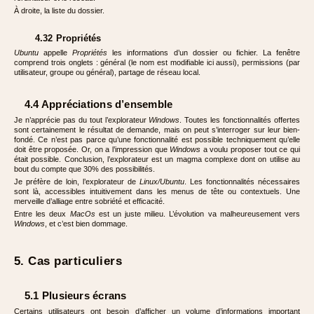
À droite, la liste du dossier.
4.32 Propriétés
Ubuntu
appelle
Propriétés
les informations d’un dossier ou fichier. La fenêtre
comprend trois onglets : général (le nom est modifiable ici aussi), permissions (par
utilisateur, groupe ou général), partage de réseau local.
4.4 Appréciations d’ensemble
Je n’apprécie pas du tout l’explorateur
Windows
. Toutes les fonctionnalités offertes
sont certainement le résultat de demande, mais on peut s’interroger sur leur bien-
fondé. Ce n’est pas parce qu’une fonctionnalité est possible techniquement qu’elle
doit être proposée. Or, on a l’impression que
Windows
a voulu proposer tout ce qui
était possible. Conclusion, l’explorateur est un magma complexe dont on utilise au
bout du compte que 30% des possibilités.
Je préfère de loin, l’explorateur de
Linux/Ubuntu
. Les fonctionnalités nécessaires
sont là, accessibles intuitivement dans les menus de tête ou contextuels. Une
merveille d’alliage entre sobriété et efficacité.
Entre les deux
MacOs
est un juste milieu. L’évolution va malheureusement vers
Windows
, et c’est bien dommage.
5. Cas particuliers
5.1 Plusieurs écrans
Certains utilisateurs ont besoin d’afficher un volume d’informations important