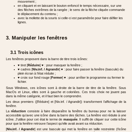
mouvement ;
en cliquant et en laissant le bouton enfoncé le temps nécessaire, sur une
des flèches extrêmes de la rangée ; le sens de la flèche cliquée commande
le déplacement du contenu ;
avec la mollette de la souris si celle-ci est paramétrée pour faire défiler les
lignes.
3. Manipuler les fenêtres
3.1 Trois icônes
Les fenêtres proposent dans la barre de titre trois icônes:
♥ tiret [
Réduire
] ♥ : pour masquer la fenêtre ;
♥ cadres [
Niv.inf. / Agrandir
] ♥ : pour faire passer la fenêtre (bascule) du
plein écran à l’état réduite ;
♥ croix sur fond rouge [
Fermer
] ♥ : pour arrêter le programme ou fermer le
fichier.
Sous Windows, ces icônes sont à droite de la barre de titre de la fenêtre. Sous
MacOs et Linux, elles sont à gauche et coloriées. Ces trois choix ne jouent pas
dans la même catégorie, et il faut bien le comprendre.
Les deux premiers ([Réduire] et [Niv.inf. / Agrandir]) transforment l’affichage de la
fenêtre.
La
réduction
consiste à faire disparaître la fenêtre du bureau pour ne la laisser
accessible qu’avec une icône dans la barre des tâches. La fenêtre est réduite à une
icône. J’utilise pour cet état le terme de
masquée
. Il suffit de cliquer sur cette icône
pour que la fenêtre retrouve l’aspect qu’elle avait avant sa réduction.
[
Niv.inf. / Agrandir
] est une bascule qui met la fenêtre en taille restreinte (l’icône