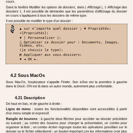
cours.
Dans la fenêtre
Modifier les options de dossiers
, dans |
Affichage
|, ‡
Affichage des
dossiers
‡, il est possible de demander que les paramètres d’affichage du dossier
en cours s’appliquent à tous les dossiers de même type.
Il est possible de modifier le type d’un dossier :
▲ sur n’importe quel dossier ; ▼
Propriétés
;
<[
Propriétés
];
▼ |
Personnaliser
|;
♫
Optimiser ce dossier pour
: Documents, Images,
Vidéos, etc.
(je choisis le type);
◩
Appliquer aux sous-dossiers
;
▼ ◄ OK ►.
4.2 Sous MacOs
Sous MacOs, l’explorateur s’appelle
Finder
. Son icône est la première à gauche
dans le
Dock
. ON est là dans un autre monde, autrement plus confortable.
4.21 Description
De haut en bas, et de gauche à droite :
Ligne de menu
: toutes les fonctionnalités disponibles sont accessibles à partir
d’un menu simple et expressif.
Rangée de boutons
: à gauche deux flèches pour accéder au dossier précédent
ou suivant ; au centre des boutons pour changer la présentation, un combo pour
organiser la liste ; un combo
Action
regroupe toutes les opérations possibles sur le
dossier ou le fichier sélectionné ; un bouton important
Lire les informations
(voir plus