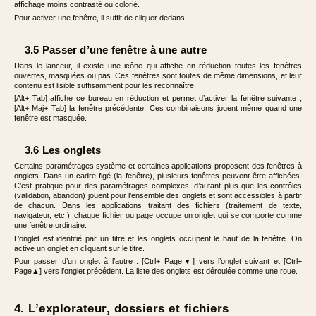
affichage moins contrasté ou colorié.
Pour activer une fenêtre, il suffit de cliquer dedans.
3.5 Passer d’une fenêtre à une autre
Dans le lanceur, il existe une icône qui affiche en réduction toutes les fenêtres
ouvertes, masquées ou pas. Ces fenêtres sont toutes de même dimensions, et leur
contenu est lisible suffisamment pour les reconnaître.
[Alt+ Tab] affiche ce bureau en réduction et permet d’activer la fenêtre suivante ;
[Alt+ Maj+ Tab] la fenêtre précédente. Ces combinaisons jouent même quand une
fenêtre est masquée.
3.6 Les onglets
Certains paramétrages système et certaines applications proposent des fenêtres à
onglets. Dans un cadre figé (la fenêtre), plusieurs fenêtres peuvent être affichées.
C’est pratique pour des paramétrages complexes, d’autant plus que les contrôles
(validation, abandon) jouent pour l’ensemble des onglets et sont accessibles à partir
de chacun. Dans les applications traitant des fichiers (traitement de texte,
navigateur, etc.), chaque fichier ou page occupe un onglet qui se comporte comme
une fenêtre ordinaire.
L’onglet est identifié par un titre et les onglets occupent le haut de la fenêtre. On
active un onglet en cliquant sur le titre.
Pour passer d’un onglet à l’autre : [Ctrl+ Page▼] vers l’onglet suivant et [Ctrl+
Page▲] vers l’onglet précédent. La liste des onglets est déroulée comme une roue.
4. L’explorateur, dossiers et fichiers