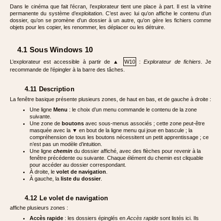
Dans le cinéma que fait l’écran, l’explorateur tient une place à part. Il est la vitrine
permanente du système d’exploitation. C’est avec lui qu’on affiche le contenu d’un
dossier, qu’on se promène d’un dossier à un autre, qu’on gère les fichiers comme
objets pour les copier, les renommer, les déplacer ou les détruire.
4.1 Sous Windows 10
L’explorateur est accessible à partir de ▲
W10
:
Explorateur de fichiers
. Je
recommande de l’épingler à la barre des tâches.
4.11 Description
La fenêtre basique présente plusieurs zones, de haut en bas, et de gauche à droite :
Une ligne
Menu
: le choix d’un menu commande le contenu de la zone
suivante.
Une zone de
boutons
avec sous-menus associés ; cette zone peut-être
masquée avec la ▼ en bout de la ligne menu qui joue en bascule ; la
compréhension de tous les boutons nécessitent un petit apprentissage ; ce
n’est pas un modèle d’intuition.
Une ligne
chemin
du dossier affiché, avec des flèches pour revenir à la
fenêtre précédente ou suivante. Chaque élément du chemin est cliquable
pour accéder au dossier correspondant.
À droite, le
volet de navigation
.
À gauche, la
liste du dossier
.
4.12 Le
volet de navigation
affiche plusieurs zones :
Accès rapide
: les dossiers épinglés en
Accès rapide
sont listés ici. Ils