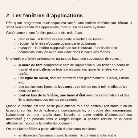
2. Les fenêtres d’applications
Dès qu’un programme quelconque est lancé, une fenêtre s’affiche sur l’écran. Il
s’agit bien entendu des applications, mais aussi des outils système.
Généralement, une fenêtre peut prendre trois états :
plein écran : la fenêtre occupe toute la surface du bureau ;
réduite : la fenêtre n’occupe qu’une partie du bureau ;
masquée : la fenêtre n’apparaît pas sur le bureau ; l’application est
néanmoins indiquée avec son icône dans la barre des tâches.
Une fenêtre affichée présente en partant du haut, une succession de zones :
la
barre de titre
comprend le nom de l’application ou du fichier en cours de
travail, et une batterie de trois icônes pour manipuler la fenêtre, voir ci-
après.
une
ligne de menu
, dont les premiers sont généralement : Fichier, Édition,
etc.
une ou plusieurs lignes de
boutons
: ces icônes ont le même effet qu’un
choix de menu ;
tout en bas de la fenêtre, une barre d’état
avec des informations et des
liens actionnant des menus contextuels.
Quand la fenêtre est trop petite pour afficher tout son contenu (en hauteur ou en
largeur), sur les bords extérieurs correspondants, on trouve des
ascenseurs
.
L’ascenseur est une rangée dans laquelle un pavé mobile (l’ascenseur) est
matérialisé ; sa position dans la rangée indique la position relative de la partie
affichée par rapport à la totalité du document.
On peut faire
défiler
la partie affichée de plusieurs manières:
en déplaçant l’ascenseur avec la souris : le contenu affiché suit le