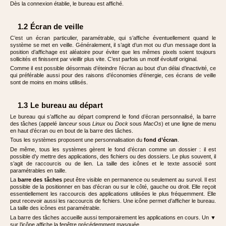
Dès la connexion établie, le bureau est affiché.
1.2 Écran de veille
C’est un écran particulier, paramétrable, qui s’affiche éventuellement quand le
système se met en veille. Généralement, il s’agit d’un mot ou d’un message dont la
position d’affichage est aléatoire pour éviter que les mêmes pixels soient toujours
sollicités et finissent par vieillir plus vite. C’est parfois un motif évolutif original.
Comme il est possible désormais d’éteindre l’écran au bout d’un délai d’inactivité, ce
qui préférable aussi pour des raisons d’économies d’énergie, ces écrans de veille
sont de moins en moins utilisés.
1.3 Le bureau au départ
Le bureau qui s’affiche au départ comprend le fond d’écran personnalisé, la barre
des tâches (appelé
lanceur
sous
Linux
ou
Dock
sous
MacOs
) et une ligne de menu
en haut d’écran ou en bout de la barre des tâches.
Tous les systèmes proposent une personnalisation du
fond d’écran
.
De même, tous les systèmes gèrent le fond d’écran comme un dossier : il est
possible d’y mettre des applications, des fichiers ou des dossiers. Le plus souvent, il
s’agit de raccourcis ou de lien. La taille des icônes et le texte associé sont
paramétrables en taille.
La
barre des tâches
peut être visible en permanence ou seulement au survol. Il est
possible de la positionner en bas d’écran ou sur le côté, gauche ou droit. Elle reçoit
essentiellement les raccourcis des applications utilisées le plus fréquemment. Elle
peut recevoir aussi les raccourcis de fichiers. Une icône permet d’afficher le bureau.
La taille des icônes est paramétrable.
La barre des tâches accueille aussi temporairement les applications en cours. Un ▼
sur l’icône affiche la fenêtre précédemment masquée.