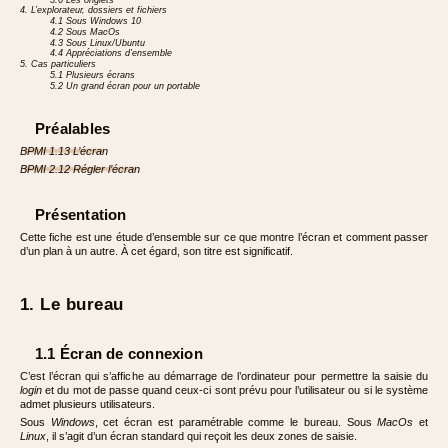
4. L’explorateur, dossiers et fichiers
4.1 Sous Windows 10
4.2 Sous MacOs
4.3 Sous Linux/Ubuntu
4.4 Appréciations d’ensemble
5. Cas particuliers
5.1 Plusieurs écrans
5.2 Un grand écran pour un portable
Préalables
BPMI 1.13 L’écran
BPMI 2.12 Régler l’écran
Présentation
Cette fiche est une étude d’ensemble sur ce que montre l’écran et comment passer
d’un plan à un autre. À cet égard, son titre est significatif.
1. Le bureau
1.1 Écran de connexion
C’est l’écran qui s’affiche au démarrage de l’ordinateur pour permettre la saisie du
login
et du mot de passe quand ceux-ci sont prévu pour l’utilisateur ou si le système
admet plusieurs utilisateurs.
Sous
Windows
, cet écran est paramétrable comme le bureau. Sous
MacOs
et
Linux
, il s’agit d’un écran standard qui reçoit les deux zones de saisie.