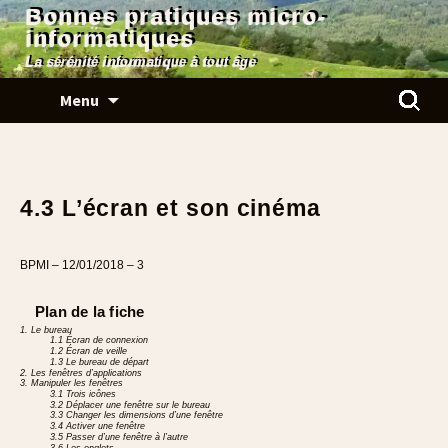
Bonnes pratiques micro-
informatiques
La sérénité informatique à tout âge
Aller
Rechercher
Menu
au
contenu
4.3 L’écran et son cinéma
BPMI – 12/01/2018 – 3
Plan de la fiche
1. Le bureau
1.1 Écran de connexion
1.2 Écran de veille
1.3 Le bureau de départ
2. Les fenêtres d’applications
3. Manipuler les fenêtres
3.1 Trois icônes
3.2 Déplacer une fenêtre sur le bureau
3.3 Changer les dimensions d’une fenêtre
3.4 Activer une fenêtre
3.5 Passer d’une fenêtre à l’autre
3.6 Les onglets