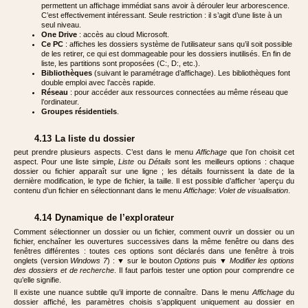
permettent un affichage immédiat sans avoir à dérouler leur arborescence.
C’est effectivement intéressant. Seule restriction : il s’agit d’une liste à un
seul niveau.
One Drive
: accès au cloud Microsoft.
Ce PC
: affiches les dossiers système de l’utilisateur sans qu’il soit possible
de les retirer, ce qui est dommageable pour les dossiers inutilisés. En fin de
liste, les partitions sont proposées (C:, D:, etc.).
Bibliothèques
(suivant le paramétrage d’affichage). Les bibliothèques font
double emploi avec l’accès rapide.
Réseau
: pour accéder aux ressources connectées au même réseau que
l’ordinateur.
Groupes résidentiels
.
4.13 La
liste du dossier
peut prendre plusieurs aspects. C’est dans le menu
Affichage
que l’on choisit cet
aspect. Pour une liste simple,
Liste
ou
Détails
sont les meilleurs options : chaque
dossier ou fichier apparaît sur une ligne ; les détails fournissent la date de la
dernière modification, le type de fichier, la taille. Il est possible d’afficher ‘aperçu du
contenu d’un fichier en sélectionnant dans le menu
Affichage
:
Volet de visualisation
.
4.14 Dynamique de l’explorateur
Comment sélectionner un dossier ou un fichier, comment ouvrir un dossier ou un
fichier, enchaîner les ouvertures successives dans la même fenêtre ou dans des
fenêtres différentes : toutes ces options sont déclarés dans une fenêtre à trois
onglets (version
Windows 7
) : ▼ sur le bouton
Options
puis ▼
Modifier les options
des dossiers et de recherche
. Il faut parfois tester une option pour comprendre ce
qu’elle signifie.
Il existe une nuance subtile qu’il importe de connaître. Dans le menu
Affichage
du
dossier affiché, les paramètres choisis s’appliquent uniquement au dossier en