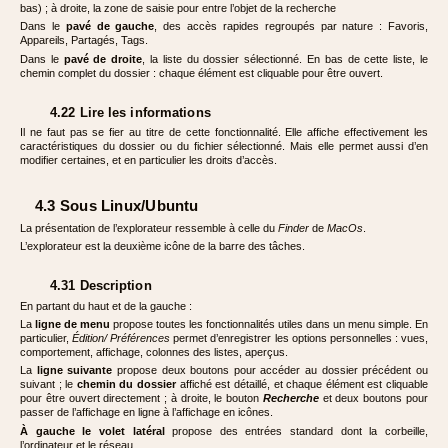
bas) ; à droite, la zone de saisie pour entre l’objet de la recherche
Dans le
pavé de gauche
, des accès rapides regroupés par nature : Favoris,
Appareils, Partagés, Tags.
Dans le
pavé de droite
, la liste du dossier sélectionné. En bas de cette liste, le
chemin complet du dossier : chaque élément est cliquable pour être ouvert.
4.22 Lire les informations
Il ne faut pas se fier au titre de cette fonctionnalité. Elle affiche effectivement les
caractéristiques du dossier ou du fichier sélectionné. Mais elle permet aussi d’en
modifier certaines, et en particulier les droits d’accès.
4.3 Sous Linux/Ubuntu
La présentation de l’explorateur ressemble à celle du
Finder
de
MacOs
.
L’explorateur est la deuxième icône de la barre des tâches.
4.31 Description
En partant du haut et de la gauche :
La
ligne de menu
propose toutes les fonctionnalités utiles dans un menu simple. En
particulier,
Édition/ Préférences
permet d’enregistrer les options personnelles : vues,
comportement, affichage, colonnes des listes, aperçus.
La
ligne suivante
propose deux boutons pour accéder au dossier précédent ou
suivant ; le
chemin du dossier
affiché est détaillé, et chaque élément est cliquable
pour être ouvert directement ; à droite, le bouton
Recherche
et deux boutons pour
passer de l’affichage en ligne à l’affichage en icônes.
À gauche le volet latéral
propose des entrées standard dont la corbeille,
l’ordinateur et le réseau.