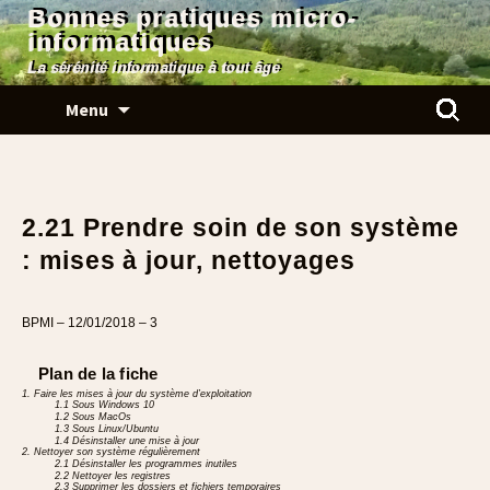
Bonnes pratiques micro-
informatiques
La sérénité informatique à tout âge
Aller
Rechercher
Menu
au
contenu
2.21 Prendre soin de son système
: mises à jour, nettoyages
BPMI – 12/01/2018 – 3
Plan de la fiche
1. Faire les mises à jour du système d’exploitation
1.1 Sous Windows 10
1.2 Sous MacOs
1.3 Sous Linux/Ubuntu
1.4 Désinstaller une mise à jour
2. Nettoyer son système régulièrement
2.1 Désinstaller les programmes inutiles
2.2 Nettoyer les registres
2.3 Supprimer les dossiers et fichiers temporaires