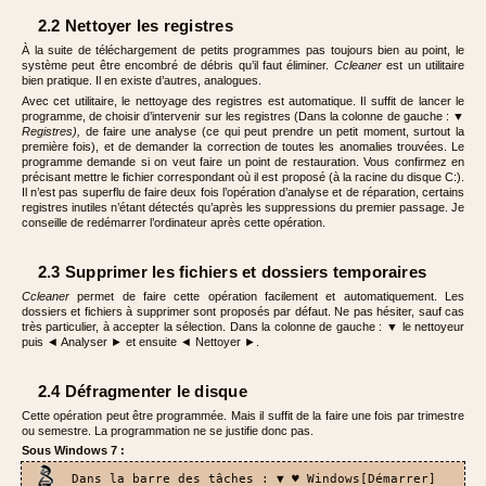
2.2 Nettoyer les registres
À la suite de téléchargement de petits programmes pas toujours bien au point, le
système peut être encombré de débris qu’il faut éliminer.
Ccleaner
est un utilitaire
bien pratique. Il en existe d’autres, analogues.
Avec cet utilitaire, le nettoyage des registres est automatique. Il suffit de lancer le
programme, de choisir d’intervenir sur les registres (Dans la colonne de gauche : ▼
Registres),
de faire une analyse (ce qui peut prendre un petit moment, surtout la
première fois), et de demander la correction de toutes les anomalies trouvées. Le
programme demande si on veut faire un point de restauration. Vous confirmez en
précisant mettre le fichier correspondant où il est proposé (à la racine du disque C:).
Il n’est pas superflu de faire deux fois l’opération d’analyse et de réparation, certains
registres inutiles n’étant détectés qu’après les suppressions du premier passage. Je
conseille de redémarrer l’ordinateur après cette opération.
2.3 Supprimer les fichiers et dossiers temporaires
Ccleaner
permet de faire cette opération facilement et automatiquement. Les
dossiers et fichiers à supprimer sont proposés par défaut. Ne pas hésiter, sauf cas
très particulier, à accepter la sélection. Dans la colonne de gauche : ▼ le nettoyeur
puis ◄ Analyser ► et ensuite ◄ Nettoyer ►.
2.4 Défragmenter le disque
Cette opération peut être programmée. Mais il suffit de la faire une fois par trimestre
ou semestre. La programmation ne se justifie donc pas.
Sous Windows 7 :
Dans la barre des tâches : ▼ ♥ Windows[Démarrer]