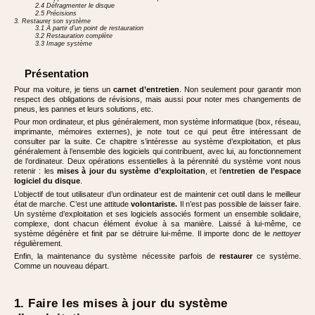
2.4 Défragmenter le disque
2.5 Précisions
3. Restaurer son système
3.1 À partir d’un point de restauration
3.2 Restauration complète
3.3 Image système
Présentation
Pour ma voiture, je tiens un
carnet d’entretien
. Non seulement pour garantir mon
respect des obligations de révisions, mais aussi pour noter mes changements de
pneus, les pannes et leurs solutions, etc.
Pour mon ordinateur, et plus généralement, mon système informatique (box, réseau,
imprimante, mémoires externes), je note tout ce qui peut être intéressant de
consulter par la suite. Ce chapitre s’intéresse au système d’exploitation, et plus
généralement à l’ensemble des logiciels qui contribuent, avec lui, au fonctionnement
de l’ordinateur. Deux opérations essentielles à la pérennité du système vont nous
retenir : les
mises à jour du système d’exploitation
, et l’
entretien de l’espace
logiciel du disque
.
L’objectif de tout utilisateur d’un ordinateur est de maintenir cet outil dans le meilleur
état de marche. C’est une attitude
volontariste.
Il n’est pas possible de laisser faire.
Un système d’exploitation et ses logiciels associés forment un ensemble solidaire,
complexe, dont chacun élément évolue à sa manière. Laissé à lui-même, ce
système dégénère et finit par se détruire lui-même. Il importe donc de le
nettoyer
régulièrement.
Enfin, la maintenance du système nécessite parfois de
restaurer
ce système.
Comme un nouveau départ.
1. Faire les mises à jour du système