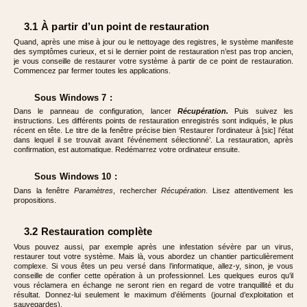
3.1 À partir d’un point de restauration
Quand, après une mise à jour ou le nettoyage des registres, le système manifeste
des symptômes curieux, et si le dernier point de restauration n’est pas trop ancien,
je vous conseille de restaurer votre système à partir de ce point de restauration.
Commencez par fermer toutes les applications.
Sous Windows 7 :
Dans le panneau de configuration, lancer
Récupération.
Puis suivez les
instructions. Les différents points de restauration enregistrés sont indiqués, le plus
récent en tête. Le titre de la fenêtre précise bien ‘Restaurer l’ordinateur à [sic] l’état
dans lequel il se trouvait avant l’événement sélectionné’. La restauration, après
confirmation, est automatique. Redémarrez votre ordinateur ensuite.
Sous Windows 10 :
Dans la fenêtre
Paramètres
, rechercher
Récupération
. Lisez attentivement les
propositions.
3.2 Restauration complète
Vous pouvez aussi, par exemple après une infestation sévère par un virus,
restaurer tout votre système. Mais là, vous abordez un chantier particulièrement
complexe. Si vous êtes un peu versé dans l’informatique, allez-y, sinon, je vous
conseille de confier cette opération à un professionnel. Les quelques euros qu’il
vous réclamera en échange ne seront rien en regard de votre tranquillité et du
résultat. Donnez-lui seulement le maximum d’éléments (journal d’exploitation et
sauvegardes).