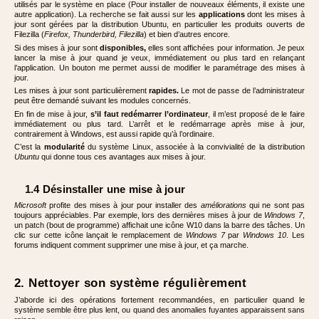
utilisés par le système en place (Pour installer de nouveaux éléments, il existe une
autre application). La recherche se fait aussi sur les
applications
dont les mises à
jour sont gérées par la distribution Ubuntu, en particulier les produits ouverts de
Filezilla (
Firefox, Thunderbird, Filezilla
) et bien d’autres encore.
Si des mises à jour sont
disponibles,
elles sont affichées pour information. Je peux
lancer la mise à jour quand je veux, immédiatement ou plus tard en relançant
l’application. Un bouton me permet aussi de modifier le paramétrage des mises à
jour.
Les mises à jour sont particulièrement
rapides.
Le mot de passe de l’administrateur
peut être demandé suivant les modules concernés.
En fin de mise à jour,
s’il faut redémarrer l’ordinateur
, il m’est proposé de le faire
immédiatement ou plus tard. L’arrêt et le redémarrage après mise à jour,
contrairement à Windows, est aussi rapide qu’à l’ordinaire.
C’est la
modularité
du système Linux, associée à la convivialité de la distribution
Ubuntu
qui donne tous ces avantages aux mises à jour.
1.4 Désinstaller une mise à jour
Microsoft
profite des mises à jour pour installer des
améliorations
qui ne sont pas
toujours appréciables. Par exemple, lors des dernières mises à jour de
Windows 7
,
un patch (bout de programme) affichait une icône W10 dans la barre des tâches. Un
clic sur cette icône lançait le remplacement de
Windows 7
par
Windows 10
. Les
forums indiquent comment supprimer une mise à jour, et ça marche.
2. Nettoyer son système régulièrement
J’aborde ici des opérations fortement recommandées, en particulier quand le
système semble être plus lent, ou quand des anomalies fuyantes apparaissent sans