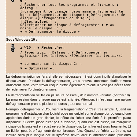
♥ ;
♪ Rechercher tous les programmes et fichiers :
defrag ;
(normalement le premier programme affiché est le
bon : Défragmenteur de disque) ▼ Défragmenteur de
disque <[Défragmenteur de disque] ;
‡
État actuel
‡ ;
Sélectionner un disque à défragmenter : ▼ au
moins le disque C: ;
▼ ◄ Défragmenter le disque ►.
Sous Windows 10 :
▲ W10 ; ▼
Rechercher
;
♪
Taper ici…
: Défrag ; ▼
Défragmenter et
optimiser les lecteurs <[Optimiser les lecteurs]
;
▼ au moins sur le disque C: ;
▼ ◄ Optimiser ►.
La défragmentation se fera si elle est nécessaire ; il est donc inutile d’analyser le
disque avant. Pendant la défragmentation, vous pouvez continuer d’utiliser votre
ordinateur. Mais votre travail risque d’être légèrement ralenti. Il n’est pas nécessaire
de redémarrer l’ordinateur ensuite.
La défragmentation se fait en plusieurs passes , d’un nombre variable (parfois 10).
La progression dans chaque passe est affichée. Attention, il n’est pas rare qu’une
défragmentation prenne plusieurs heures ; tout est normal !
Pourquoi défragmenter ? D’où vient la fragmentation ? C’est très simple. Quand un
programme d’installation d’un logiciel pose un logiciel sur le disque dur ou quand une
application écrit un gros fichier, le début du fichier est écrit à la première place
disponible. Si cette place n’est pas suffisante, quand elle est pleine, un marqueur
indique où la suite est enregistrée sur le disque dur. Le fichier est alors fragmenté. Et
un fichier peut être fragmenté de nombreuses fois. Quand ce fichier va être lu, sa
lecture sera plus longue car le système devra aller le chercher dans plusieurs