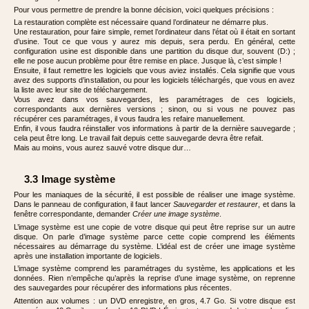
Pour vous permettre de prendre la bonne décision, voici quelques précisions :
La restauration complète est nécessaire quand l’ordinateur ne démarre plus.
Une restauration, pour faire simple, remet l’ordinateur dans l’état où il était en sortant
d’usine. Tout ce que vous y aurez mis depuis, sera perdu. En général, cette
configuration usine est disponible dans une partition du disque dur, souvent (D:) ;
elle ne pose aucun problème pour être remise en place. Jusque là, c’est simple !
Ensuite, il faut remettre les logiciels que vous aviez installés. Cela signifie que vous
avez des supports d’installation, ou pour les logiciels téléchargés, que vous en avez
la liste avec leur site de téléchargement.
Vous avez dans vos sauvegardes, les paramétrages de ces logiciels,
correspondants aux dernières versions ; sinon, ou si vous ne pouvez pas
récupérer ces paramétrages, il vous faudra les refaire manuellement.
Enfin, il vous faudra réinstaller vos informations à partir de la dernière sauvegarde ;
cela peut être long. Le travail fait depuis cette sauvegarde devra être refait.
Mais au moins, vous aurez sauvé votre disque dur…
3.3 Image système
Pour les maniaques de la sécurité, il est possible de réaliser une image système.
Dans le panneau de configuration, il faut lancer
Sauvegarder et restaurer
, et dans la
fenêtre correspondante, demander
Créer une image système
.
L’image système est une copie de votre disque qui peut être reprise sur un autre
disque. On parle d’image système parce cette copie comprend les éléments
nécessaires au démarrage du système. L’idéal est de créer une image système
après une installation importante de logiciels.
L’image système comprend les paramétrages du système, les applications et les
données. Rien n’empêche qu’après la reprise d’une image système, on reprenne
des sauvegardes pour récupérer des informations plus récentes.
Attention aux volumes : un DVD enregistre, en gros, 4.7 Go. Si votre disque est