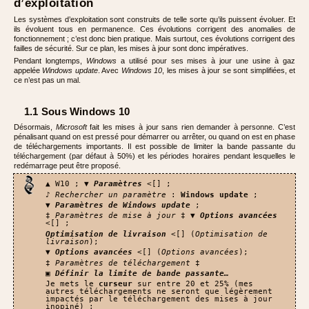
d’exploitation
Les systèmes d’exploitation sont construits de telle sorte qu’ils puissent évoluer. Et
ils évoluent tous en permanence. Ces évolutions corrigent des anomalies de
fonctionnement ; c’est donc bien pratique. Mais surtout, ces évolutions corrigent des
failles de sécurité. Sur ce plan, les mises à jour sont donc impératives.
Pendant longtemps,
Windows
a utilisé pour ses mises à jour une usine à gaz
appelée
Windows update
. Avec
Windows 10
, les mises à jour se sont simplifiées, et
ce n’est pas un mal.
1.1 Sous Windows 10
Désormais,
Microsoft
fait les mises à jour sans rien demander à personne. C’est
pénalisant quand on est pressé pour démarrer ou arrêter, ou quand on est en phase
de téléchargements importants. Il est possible de limiter la bande passante du
téléchargement (par défaut à 50%) et les périodes horaires pendant lesquelles le
redémarrage peut être proposé.
▲ W10 ; ▼
Paramètres
<[] ;
♪
Rechercher un paramètre
:
Windows update
;
▼
Paramètres de Windows update
;
‡
Paramètres de mise à jour
‡ ▼
Options avancées
<[] ;
Optimisation de livraison
<[] (
Optimisation de
livraison
);
▼
Options avancées
<[] (
Options avancées
);
‡
Paramètres de téléchargement
‡
▣
Définir la limite de bande passante
…
Je mets le
curseur
sur entre 20 et 25% (mes
autres téléchargements ne seront que légèrement
impactés par le téléchargement des mises à jour
inopiné) ;