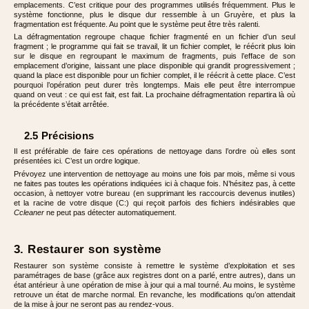
emplacements. C’est critique pour des programmes utilisés fréquemment. Plus le
système fonctionne, plus le disque dur ressemble à un Gruyère, et plus la
fragmentation est fréquente. Au point que le système peut être très ralenti.
La défragmentation regroupe chaque fichier fragmenté en un fichier d’un seul
fragment ; le programme qui fait se travail, lit un fichier complet, le réécrit plus loin
sur le disque en regroupant le maximum de fragments, puis l’efface de son
emplacement d’origine, laissant une place disponible qui grandit progressivement ;
quand la place est disponible pour un fichier complet, il le réécrit à cette place. C’est
pourquoi l’opération peut durer très longtemps. Mais elle peut être interrompue
quand on veut : ce qui est fait, est fait. La prochaine défragmentation repartira là où
la précédente s’était arrêtée.
2.5 Précisions
Il est préférable de faire ces opérations de nettoyage dans l’ordre où elles sont
présentées ici. C’est un ordre logique.
Prévoyez une intervention de nettoyage au moins une fois par mois, même si vous
ne faites pas toutes les opérations indiquées ici à chaque fois. N’hésitez pas, à cette
occasion, à nettoyer votre bureau (en supprimant les raccourcis devenus inutiles)
et la racine de votre disque (C:) qui reçoit parfois des fichiers indésirables que
Ccleaner
ne peut pas détecter automatiquement.
3. Restaurer son système
Restaurer son système consiste à remettre le système d’exploitation et ses
paramétrages de base (grâce aux registres dont on a parlé, entre autres), dans un
état antérieur à une opération de mise à jour qui a mal tourné. Au moins, le système
retrouve un état de marche normal. En revanche, les modifications qu’on attendait
de la mise à jour ne seront pas au rendez-vous.