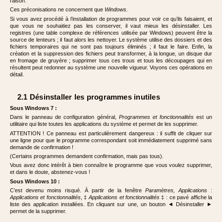
raison.
Ces préconisations ne concernent que
Windows.
Si vous avez procédé à l’installation de programmes pour voir ce qu’ils faisaient, et
que vous ne souhaitiez pas les conserver, il vaut mieux les désinstaller. Les
registres (une table complexe de références utilisée par Windows) peuvent être la
source de lenteurs ; il faut alors les nettoyer. Le système utilise des dossiers et des
fichiers temporaires qui ne sont pas toujours éliminés ; il faut le faire. Enfin, la
création et la suppression des fichiers peut transformer, à la longue, un disque dur
en fromage de gruyère ; supprimer tous ces trous et tous les découpages qui en
résultent peut redonner au système une nouvelle vigueur. Voyons ces opérations en
détail.
2.1 Désinstaller les programmes inutiles
Sous Windows 7 :
Dans le panneau de configuration général,
Programmes et fonctionnalités
est un
utilitaire qui liste toutes les applications du système et permet de les supprimer.
ATTENTION ! Ce panneau est particulièrement dangereux : il suffit de cliquer sur
une ligne pour que le programme correspondant soit immédiatement supprimé sans
demande de confirmation !
(Certains programmes demandent confirmation, mais pas tous).
Vous avez donc intérêt à bien connaître le programme que vous voulez supprimer,
et dans le doute, abstenez-vous !
Sous Windows 10 :
C’est devenu moins risqué. À partir de la fenêtre
Paramètres, Applications
:
Applications et fonctionnalités
, ‡
Applications et fonctionnalités
‡ : ce pavé affiche la
liste des application installées. En cliquant sur une, un bouton
◄
Désinstaller ►
permet de la supprimer.