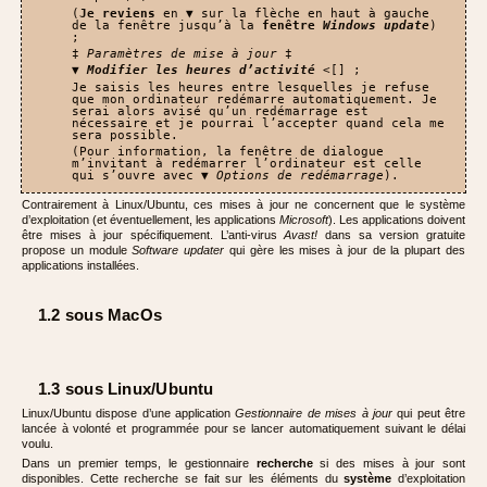
(
Je reviens
en ▼ sur la flèche en haut à gauche
de la fenêtre jusqu’à la
fenêtre
Windows update
)
;
‡
Paramètres de mise à jour
‡
▼
Modifier les heures d’activité
<[] ;
Je saisis les heures entre lesquelles je refuse
que mon ordinateur redémarre automatiquement. Je
serai alors avisé qu’un redémarrage est
nécessaire et je pourrai l’accepter quand cela me
sera possible.
(Pour information, la fenêtre de dialogue
m’invitant à redémarrer l’ordinateur est celle
qui s’ouvre avec ▼
Options de redémarrage
).
Contrairement à Linux/Ubuntu, ces mises à jour ne concernent que le système
d’exploitation (et éventuellement, les applications
Microsoft
). Les applications doivent
être mises à jour spécifiquement. L’anti-virus
Avast!
dans sa version gratuite
propose un module
Software updater
qui gère les mises à jour de la plupart des
applications installées.
1.2 sous MacOs
1.3 sous Linux/Ubuntu
Linux/Ubuntu dispose d’une application
Gestionnaire de mises à jour
qui peut être
lancée à volonté et programmée pour se lancer automatiquement suivant le délai
voulu.
Dans un premier temps, le gestionnaire
recherche
si des mises à jour sont
disponibles. Cette recherche se fait sur les éléments du
système
d’exploitation