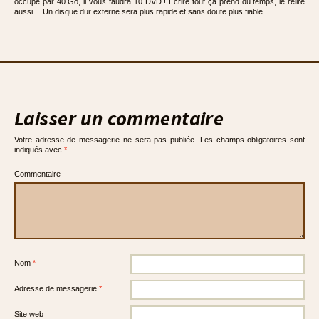
occupé par 40 Go, il vous faudra 10 DVD ! Écrire tout ça prend du temps, le relire
aussi… Un disque dur externe sera plus rapide et sans doute plus fiable.
Laisser un commentaire
Votre adresse de messagerie ne sera pas publiée.
Les champs obligatoires sont
indiqués avec
*
Commentaire
Nom
*
Adresse de messagerie
*
Site web