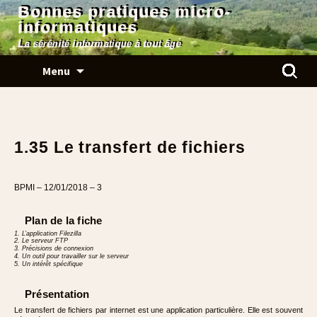
Bonnes pratiques micro-
informatiques
La sérénité informatique à tout âge
Aller
Rechercher
Menu
au
contenu
1.35 Le transfert de fichiers
BPMI – 12/01/2018 – 3
Plan de la fiche
1. L’application Filezilla
2. Le serveur FTP
3. Précisions de connexion
4. Un outil pour travailler sur le serveur
5. Un intérêt spécifique
Présentation
Le transfert de fichiers par internet est une application particulière. Elle est souvent