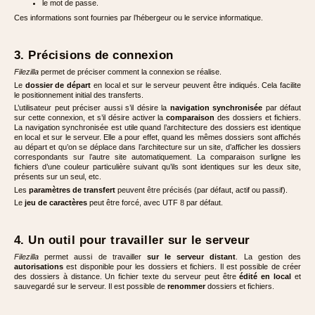
le mot de passe.
Ces informations sont fournies par l’hébergeur ou le service informatique.
3. Précisions de connexion
Filezilla
permet de préciser comment la connexion se réalise.
Le
dossier de départ
en local et sur le serveur peuvent être indiqués. Cela facilite
le positionnement initial des transferts.
L’utilisateur peut préciser aussi s’il désire la
navigation synchronisée
par défaut
sur cette connexion, et s’il désire activer la
comparaison
des dossiers et fichiers.
La navigation synchronisée est utile quand l’architecture des dossiers est identique
en local et sur le serveur. Elle a pour effet, quand les mêmes dossiers sont affichés
au départ et qu’on se déplace dans l’architecture sur un site, d’afficher les dossiers
correspondants sur l’autre site automatiquement. La comparaison surligne les
fichiers d’une couleur particulière suivant qu’ils sont identiques sur les deux site,
présents sur un seul, etc.
Les
paramètres de transfert
peuvent être précisés (par défaut, actif ou passif).
Le
jeu de caractères
peut être forcé, avec UTF 8 par défaut.
4. Un outil pour travailler sur le serveur
Filezilla
permet aussi de travailler
sur le serveur distant
. La gestion des
autorisations
est disponible pour les dossiers et fichiers. Il est possible de créer
des dossiers à distance. Un fichier texte du serveur peut être
édité en local
et
sauvegardé sur le serveur. Il est possible de
renommer
dossiers et fichiers.