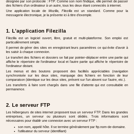
désignée par son protocole : FTP. Comme son nom l’indique, elle permet de passer
des fichiers d’un ordinateur à un autre, tous les deux étant connectés à internet.
Une application locale de
Mozilla
,
Filezilla
est un standard. Comme pour la
messagerie électronique, je la présente ici à titre d’exemple.
1. L’application Filezilla
Filezilla est un logiciel ouvert, libre, gratuit et multi-plateforme. Son emploi est
particulièrement simple.
Il permet de gérer des sites en enregistrant leurs paramètres ce qui évite d’avoir à
les saisir à chaque connexion.
Le transfert des fichiers et dossiers se fait par pointer-déplacer entre une partie qui
affiche le répertoire de l’ordinateur local et l’autre partie qui affiche le répertoire de
l’ordinateur distant.
Les menus et des boutons proposent des facilités appréciables (navigation
synchronisée sur les deux sites, marquage des fichiers en fonction de leur
comparaison (identique sur les deux sites, présent sur l’un absent sur l’autre, etc.).
Les transferts à faire sont chargés dans une file d’attente qui est consultable en
permanence.
2. Le serveur FTP
Les hébergeurs de sites internet proposent tous un serveur FTP. Dans les grandes
entreprises, un serveur ou plusieurs sont dédiés. Trois informations sont
nécessaires pour établir une connexion avec un serveur FTP :
son nom, appelé hôte. Il se termine généralement par ftp.nom-de-domaine.
l’utilisateur du serveur (identifiant)