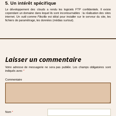
5. Un intérêt spécifique
Le développement des clouds a rendu les logiciels FTP confidentiels. Il existe
cependant un domaine dans lequel ils sont incontournables : la réalisation des sites
internet. Un outil comme
Filezilla
est idéal pour installer sur le serveur du site, les
fichiers de paramétrage, les données (médias surtout).
Laisser un commentaire
Votre adresse de messagerie ne sera pas publiée.
Les champs obligatoires sont
indiqués avec
*
Commentaire
Nom
*