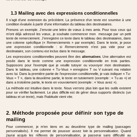
1.3 Mailing avec des expressions conditionnelles
Il s’agit d’une extension du précédent. La présence d’un texte est soumise à une
condition évaluée à partir d’une information du tableau des destinataires.
Prenons un exemple. J’envoie une lettre de vœux à mes amis. Pour tous ceux qui
m’ont déjà adressé les vœux, je souhaite commencer mon message par un petit
texte de remerciement. J’enregistre ce texte dans le tableau des destinataires, dans
une colonne spécifique (« Remerciements » par exemple). Dans le texte, je pose
une expression conditionnelle : si
Remerciements
n’est pas vide pour un
destinataire, son contenu est inclus dans le message.
Les expressions conditionnelles peuvent être des
alternatives
. Une alternative est
posée dans le texte comme une expression conditionnelle en trois parties.
Supposons pour l’exemple que je veuille tutoyer ou vouvoyer mon destinataire.
Dans le tableau, une colonne « Tu-Vous » enregistre T ou V suivant ma relation
avec lui. Dans la première partie de l’expression conditionnelle, je vais indiquer « Tu-
Vous = T », dans la deuxième partie, le texte en tutoiement (exemple : « Tu as ») et
dans a troisième partie, le texte en vouvoiement (exemple : « Vous avez »).
La méthode est intuitive dans le texte. Nous verrons plus loin que les outils existent
pour se vérifier facilement. Le plus difficile est de gérer deux supports distincts (un
tableau et un texte), mais l’habitude vient vite.
2. Méthode proposée pour définir son type de
mailing
Pour commencer, je m’en tiens en au deuxième type de mailing (passages
personnalisés). Il me permet de pousser assez loin la personnalisation. Quand
j’aurai acquis les réflexes de personnalisation, je passerai sans difficulté au