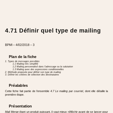
4.71 Définir quel type de mailing
BPMI – 4/02/2018 – 3
Plan de la fiche
1. Types de messages possibles
1.1 Mailing très simplifié
1.2 Mailing personnalisé dans l’adressage ou la salutation
1.3 Mailing avec des expressions conditionnelles
2. Méthode proposée pour définir son type de mailing
3. Définir les critères de sélection des destinataires
Préalables
Cette fiche fait partie de l’ensemble
4.7 Le mailing par courriel
, dont elle détaille la
première étape.
Présentation
Mail Merge
étant un produit puissant, il vaut mieux réfléchir avant de se lancer pour