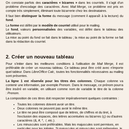
On constate parfois des
caractères « bizarres »
dans les courriels. Il s’agit d’un
problème d’encodage des caractères. Avec
Mail Merge
, ce problème est pris en
compte très simplement, éliminant toute bizarrerie chez les destinataires.
Il faut bien
distinguer la forme
du message (comment il apparaît à la lecture) du
fond
.
La
forme
est défini par le
modèle de courriel
utilisé pour le mailing.
Le
fond
, valeurs
personnalisées
des variables, est défini dans le tableau des
utilisateurs.
La mise au point du fond se fait dans le tableau ; la mise au point de la forme se fait
dans la rédaction du courriel.
2. Créer un nouveau tableau
Pour s’initier dans les meilleures conditions à l’utilisation de
Mail Merge
, il est
préférable de créer un nouveau tableau. Ce tableau peut être créé avec n’importe
quel tableur. Dans
LibreOffice Calc
, toutes les fonctionnalités nécessaires au mailing
sont présentes.
La ligne 1 est réservée pour les titres des colonnes
. Chaque colonne va
contenir une information, par exemple
Prenom
. Dans le message, ce prénom pourra
être inséré en variable, en utilisant comme nom de variable le titre de la colonne
:
Prenom
.
La composition de ces titres doit respecter impérativement quelques contraintes :
Toutes les colonnes doivent avoir un titre.
Deux colonnes ne peuvent pas avoir le même titre.
Le titre ne peut être composé que de lettres, de chiffres et du tiret, à
l’exclusion des espaces, des lettres accentuées ou bizarres (ç) ou d’autres
caractères (&, #, *, /, etc.).
Les minuscules sont préférables. Mais les majuscules sont permises, en
particulier pour les initiales. Si majuscules et minuscules sont mélangées, le