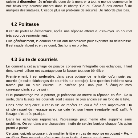
sujette à
discrétion
. Je m’interdis donc de la montrer à tout le monde comme on le
voit hélas trop souvent encore dans le champ ‘Cc’ ou ‘Copie à’ des envois à de
multiples destinataires. C’est de plus un problème de sécurité. Je l’aborde plus bas.
4.2 Politesse
Il est de politesse élémentaire, après une réponse attendue, d’envoyer un courriel
très court de remerciement.
Plus généralement, le courriel est un outil merveilleux pour exprimer sa délicatesse.
Il est rapide, il peut être très court. Sachons en profiter.
4.3 Suite de courriels
Le courriel a cet avantage de pouvoir conserver l’intégralité des échanges. Il faut
donc savoir utiliser cet avantage pour lui laisser tout son bénéfice.
Premièrement, il est préférable, dans cette optique de ne traiter qu’un sujet par
courriel (et suite d’échanges de courriels sur ce sujet). Une question incidente sera
traitée par un autre courriel. Je n’hésite pas, non plus à éduquer mes
correspondants sur ce point.
Si le paramétrage me le permet, je préconise de mettre la réponse en tête. De la
sorte, dans la suite, les courriels sont classés, le plus ancien est au fond de la liste.
Dans cette séquence, il est inutile de répéter ce qui a été écrit auparavant. Un
simple rappel du message avec sa date (et son heure éventuellement) suffit. À
l’usage, c’est très pratique.
Dans les échanges rapprochés, l’adressage peut même être supprimé sans
problème. On est dans une discussion : inutile de se dire bonjour chaque fois qu’on
prend la parole.
Certains logiciels proposent de modifier le titre en cas de réponse en posant « Re: »
en début. Pour une suite, c’est sans doute inutile. À tester par chacun.