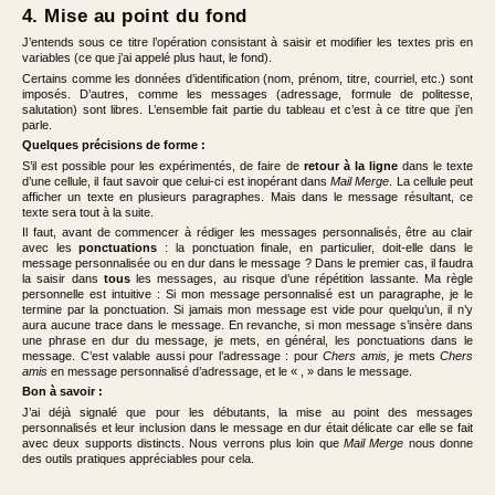
4. Mise au point du fond
J’entends sous ce titre l’opération consistant à saisir et modifier les textes pris en
variables (ce que j’ai appelé plus haut, le fond).
Certains comme les données d’identification (nom, prénom, titre, courriel, etc.) sont
imposés. D’autres, comme les messages (adressage, formule de politesse,
salutation) sont libres. L’ensemble fait partie du tableau et c’est à ce titre que j’en
parle.
Quelques précisions de forme :
S’il est possible pour les expérimentés, de faire de
retour à la ligne
dans le texte
d’une cellule, il faut savoir que celui-ci est inopérant dans
Mail Merge
. La cellule peut
afficher un texte en plusieurs paragraphes. Mais dans le message résultant, ce
texte sera tout à la suite.
Il faut, avant de commencer à rédiger les messages personnalisés, être au clair
avec les
ponctuations
: la ponctuation finale, en particulier, doit-elle dans le
message personnalisée ou en dur dans le message ? Dans le premier cas, il faudra
la saisir dans
tous
les messages, au risque d’une répétition lassante. Ma règle
personnelle est intuitive : Si mon message personnalisé est un paragraphe, je le
termine par la ponctuation. Si jamais mon message est vide pour quelqu’un, il n’y
aura aucune trace dans le message. En revanche, si mon message s’insère dans
une phrase en dur du message, je mets, en général, les ponctuations dans le
message. C’est valable aussi pour l’adressage : pour
Chers amis,
je mets
Chers
amis
en message personnalisé d’adressage, et le « , » dans le message.
Bon à savoir :
J’ai déjà signalé que pour les débutants, la mise au point des messages
personnalisés et leur inclusion dans le message en dur était délicate car elle se fait
avec deux supports distincts. Nous verrons plus loin que
Mail Merge
nous donne
des outils pratiques appréciables pour cela.