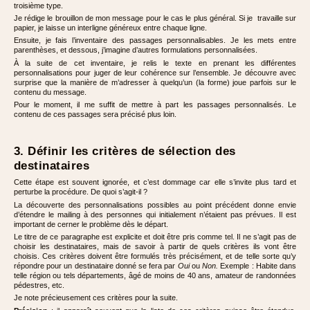
troisième type.
Je rédige le brouillon de mon message pour le cas le plus général. Si je travaille sur
papier, je laisse un interligne généreux entre chaque ligne.
Ensuite, je fais l’inventaire des passages personnalisables. Je les mets entre
parenthèses, et dessous, j’imagine d’autres formulations personnalisées.
À la suite de cet inventaire, je relis le texte en prenant les différentes
personnalisations pour juger de leur cohérence sur l’ensemble. Je découvre avec
surprise que la manière de m’adresser à quelqu’un (la forme) joue parfois sur le
contenu du message.
Pour le moment, il me suffit de mettre à part les passages personnalisés. Le
contenu de ces passages sera précisé plus loin.
3. Définir les critères de sélection des
destinataires
Cette étape est souvent ignorée, et c’est dommage car elle s’invite plus tard et
perturbe la procédure. De quoi s’agit-il ?
La découverte des personnalisations possibles au point précédent donne envie
d’étendre le mailing à des personnes qui initialement n’étaient pas prévues. Il est
important de cerner le problème dès le départ.
Le titre de ce paragraphe est explicite et doit être pris comme tel. Il ne s’agit pas de
choisir les destinataires, mais de savoir à partir de quels critères ils vont être
choisis. Ces critères doivent être formulés très précisément, et de telle sorte qu’y
répondre pour un destinataire donné se fera par
Oui
ou
Non.
Exemple : Habite dans
telle région ou tels départements, âgé de moins de 40 ans, amateur de randonnées
pédestres, etc.
Je note précieusement ces critères pour la suite.