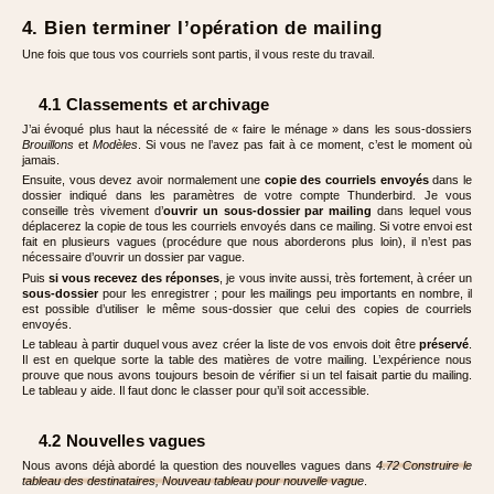
4. Bien terminer l’opération de mailing
Une fois que tous vos courriels sont partis, il vous reste du travail.
4.1 Classements et archivage
J’ai évoqué plus haut la nécessité de « faire le ménage » dans les sous-dossiers
Brouillons
et
Modèles
. Si vous ne l’avez pas fait à ce moment, c’est le moment où
jamais.
Ensuite, vous devez avoir normalement une
copie des courriels envoyés
dans le
dossier indiqué dans les paramètres de votre compte Thunderbird. Je vous
conseille très vivement d’
ouvrir un sous-dossier par mailing
dans lequel vous
déplacerez la copie de tous les courriels envoyés dans ce mailing. Si votre envoi est
fait en plusieurs vagues (procédure que nous aborderons plus loin), il n’est pas
nécessaire d’ouvrir un dossier par vague.
Puis
si vous recevez des réponses
, je vous invite aussi, très fortement, à créer un
sous-dossier
pour les enregistrer ; pour les mailings peu importants en nombre, il
est possible d’utiliser le même sous-dossier que celui des copies de courriels
envoyés.
Le tableau à partir duquel vous avez créer la liste de vos envois doit être
préservé
.
Il est en quelque sorte la table des matières de votre mailing. L’expérience nous
prouve que nous avons toujours besoin de vérifier si un tel faisait partie du mailing.
Le tableau y aide. Il faut donc le classer pour qu’il soit accessible.
4.2 Nouvelles vagues
Nous avons déjà abordé la question des nouvelles vagues dans
4.72 Construire le
tableau des destinataires, Nouveau tableau pour nouvelle vague
.