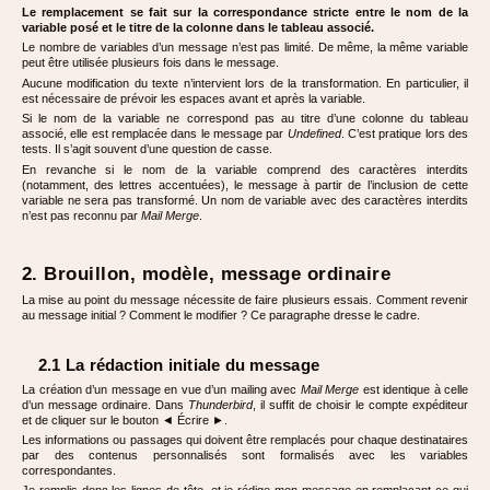
Le remplacement se fait sur la correspondance stricte entre le nom de la
variable posé et le titre de la colonne dans le tableau associé.
Le nombre de variables d’un message n’est pas limité. De même, la même variable
peut être utilisée plusieurs fois dans le message.
Aucune modification du texte n’intervient lors de la transformation. En particulier, il
est nécessaire de prévoir les espaces avant et après la variable.
Si le nom de la variable ne correspond pas au titre d’une colonne du tableau
associé, elle est remplacée dans le message par
Undefined
. C’est pratique lors des
tests. Il s’agit souvent d’une question de casse.
En revanche si le nom de la variable comprend des caractères interdits
(notamment, des lettres accentuées), le message à partir de l’inclusion de cette
variable ne sera pas transformé. Un nom de variable avec des caractères interdits
n’est pas reconnu par
Mail Merge
.
2. Brouillon, modèle, message ordinaire
La mise au point du message nécessite de faire plusieurs essais. Comment revenir
au message initial ? Comment le modifier ? Ce paragraphe dresse le cadre.
2.1 La rédaction initiale du message
La création d’un message en vue d’un mailing avec
Mail Merge
est identique à celle
d’un message ordinaire. Dans
Thunderbird
, il suffit de choisir le compte expéditeur
et de cliquer sur le bouton ◄ Écrire ►.
Les informations ou passages qui doivent être remplacés pour chaque destinataires
par des contenus personnalisés sont formalisés avec les variables
correspondantes.