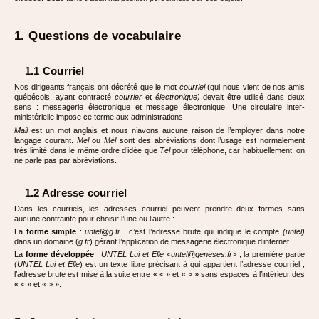
1. Questions de vocabulaire
1.1 Courriel
Nos dirigeants français ont décrété que le mot
courriel
(qui nous vient de nos amis
québécois, ayant contracté
courrier
et
électronique)
devait être utilisé dans deux
sens : messagerie électronique et message électronique. Une circulaire inter-
ministérielle impose ce terme aux administrations.
Mail
est un mot anglais et nous n’avons aucune raison de l’employer dans notre
langage courant.
Mel
ou
Mél
sont des abréviations dont l’usage est normalement
très limité dans le même ordre d’idée que
Tél
pour téléphone, car habituellement, on
ne parle pas par abréviations.
1.2 Adresse courriel
Dans les courriels, les adresses courriel peuvent prendre deux formes sans
aucune contrainte pour choisir l’une ou l’autre :
La
forme simple
:
untel@g.fr
; c’est l’adresse brute qui indique le compte
(untel)
dans un domaine (
g.fr
) gérant l’application de messagerie électronique d’internet.
La
forme développée
:
UNTEL Lui et Elle <untel@geneses.fr>
; la première partie
(
UNTEL Lui et Elle
) est un texte libre précisant à qui appartient l’adresse courriel ;
l’adresse brute est mise à la suite entre « < » et « > » sans espaces à l’intérieur des
« < » et « > ».