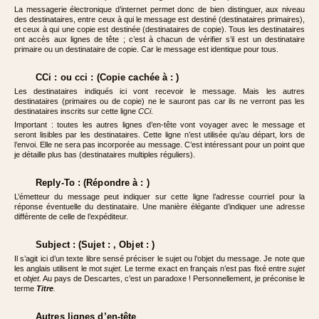
La messagerie électronique d’internet permet donc de bien distinguer, aux niveau
des destinataires, entre ceux à qui le message est destiné (destinataires primaires),
et ceux à qui une copie est destinée (destinataires de copie). Tous les destinataires
ont accès aux lignes de tête ; c’est à chacun de vérifier s’il est un destinataire
primaire ou un destinataire de copie. Car le message est identique pour tous.
CCi : ou cci : (Copie cachée à : )
Les destinataires indiqués ici vont recevoir le message. Mais les autres
destinataires (primaires ou de copie) ne le sauront pas car ils ne verront pas les
destinataires inscrits sur cette ligne
CCi
.
Important : toutes les autres lignes d’en-tête vont voyager avec le message et
seront lisibles par les destinataires. Cette ligne n’est utilisée qu’au départ, lors de
l’envoi. Elle ne sera pas incorporée au message. C’est intéressant pour un point que
je détaille plus bas (destinataires multiples réguliers).
Reply-To : (Répondre à : )
L’émetteur du message peut indiquer sur cette ligne l’adresse courriel pour la
réponse éventuelle du destinataire. Une manière élégante d’indiquer une adresse
différente de celle de l’expéditeur.
Subject : (Sujet : , Objet : )
Il s’agit ici d’un texte libre sensé préciser le sujet ou l’objet du message. Je note que
les anglais utilisent le mot
sujet.
Le terme exact en français n’est pas fixé entre
sujet
et
objet.
Au pays de Descartes, c’est un paradoxe ! Personnellement, je préconise le
terme
Titre
.
Autres lignes d’en-tête