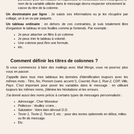
nom de la variable utilisée dans le message devra respecter strictement la
casse du titre de la colonne.
Un destinataire par ligne
: Je saisis ses informations ou je les récupère par
collage, un à un ou par paquets.
Un tableau ordinaire
: en dehors de ces contraintes, je suis totalement libre
d’organiser le tableau et ses feuilles comme je l’entends. Par exemple :
Je peux attacher un filtre à un colonne.
Je peux trier le tableau à volonté.
Une colonne peut être une formule.
etc.
Comment définir les titres de colonnes ?
Si vous commencez à faire des mailings avec
Mail Merge
, vous ne pourrez plus
vous en passer.
J’appelle dans tous mes tableaux les données d’identification toujours avec les
mêmes mots :
Titre, No, Prenom
(sans accent !),
Courriel, Rue-1, Rue-2, CDP, Ville,
Pays
. C’est important pour poser les variables dans le message : en utilisant
toujours les mêmes noms, j’élimine les hésitations et les erreurs.
J’ai donné aussi des noms précis à certains types de messages personnalisés :
Adressage
: Cher Monsieur
Politesse
: Veuillez croire…
Salutation
: Votre bien dévoué D.D.
Texte-1, Texte-2, Texte-3, etc.
: pour des textes optionnels en début, milieu
ou fin de message.
Etc.