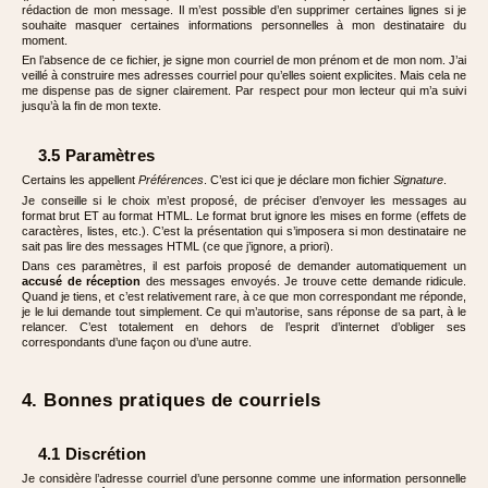
rédaction de mon message. Il m’est possible d’en supprimer certaines lignes si je
souhaite masquer certaines informations personnelles à mon destinataire du
moment.
En l’absence de ce fichier, je signe mon courriel de mon prénom et de mon nom. J’ai
veillé à construire mes adresses courriel pour qu’elles soient explicites. Mais cela ne
me dispense pas de signer clairement. Par respect pour mon lecteur qui m’a suivi
jusqu’à la fin de mon texte.
3.5 Paramètres
Certains les appellent
Préférences
. C’est ici que je déclare mon fichier
Signature
.
Je conseille si le choix m’est proposé, de préciser d’envoyer les messages au
format brut ET au format HTML. Le format brut ignore les mises en forme (effets de
caractères, listes, etc.). C’est la présentation qui s’imposera si mon destinataire ne
sait pas lire des messages HTML (ce que j’ignore, a priori).
Dans ces paramètres, il est parfois proposé de demander automatiquement un
accusé de réception
des messages envoyés. Je trouve cette demande ridicule.
Quand je tiens, et c’est relativement rare, à ce que mon correspondant me réponde,
je le lui demande tout simplement. Ce qui m’autorise, sans réponse de sa part, à le
relancer. C’est totalement en dehors de l’esprit d’internet d’obliger ses
correspondants d’une façon ou d’une autre.
4. Bonnes pratiques de courriels
4.1 Discrétion
Je considère l’adresse courriel d’une personne comme une information personnelle