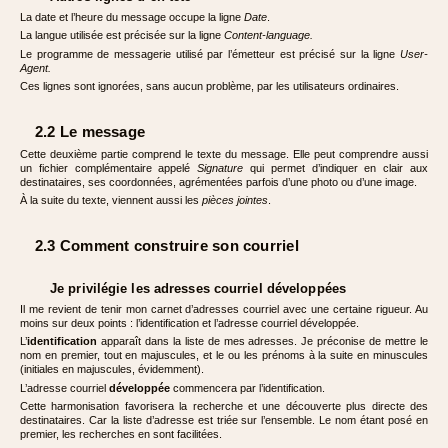
La date et l’heure du message occupe la ligne
Date
.
La langue utilisée est précisée sur la ligne
Content-language.
Le programme de messagerie utilisé par l’émetteur est précisé sur la ligne
User-
Agent.
Ces lignes sont ignorées, sans aucun problème, par les utilisateurs ordinaires.
2.2 Le message
Cette deuxième partie comprend le texte du message. Elle peut comprendre aussi
un fichier complémentaire appelé
Signature
qui permet d’indiquer en clair aux
destinataires, ses coordonnées, agrémentées parfois d’une photo ou d’une image.
À la suite du texte, viennent aussi les
pièces jointes
.
2.3 Comment construire son courriel
Je privilégie les adresses courriel développées
Il me revient de tenir mon carnet d’adresses courriel avec une certaine rigueur. Au
moins sur deux points : l’identification et l’adresse courriel développée.
L’
identification
apparaît dans la liste de mes adresses. Je préconise de mettre le
nom en premier, tout en majuscules, et le ou les prénoms à la suite en minuscules
(initiales en majuscules, évidemment).
L’adresse courriel
développée
commencera par l’identification.
Cette harmonisation favorisera la recherche et une découverte plus directe des
destinataires. Car la liste d’adresse est triée sur l’ensemble. Le nom étant posé en
premier, les recherches en sont facilitées.