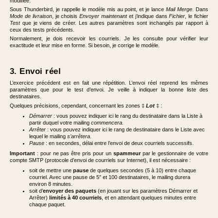
modifiée.
Sous Thunderbird, je rappelle le modèle mis au point, et je lance
Mail Merge
. Dans
Mode de livraison
, je choisis
Envoyer maintenant
et j’indique dans
Fichier
, le fichier
Test
que je viens de créer. Les autres paramètres sont inchangés par rapport à
ceux des tests précédents.
Normalement, je dois recevoir les courriels. Je les consulte pour vérifier leur
exactitude et leur mise en forme. Si besoin, je corrige le modèle.
3. Envoi réel
L’exercice précédent est en fait une répétition. L’envoi réel reprend les mêmes
paramètres que pour le test d’envoi. Je veille à indiquer la bonne liste des
destinataires.
Quelques précisions, cependant, concernant les zones ‡
Lot
‡ :
Démarrer
: vous pouvez indiquer ici le rang du destinataire dans la Liste à
partir duquel votre mailing
commencera.
Arrêter
: vous pouvez indiquer ici le rang de destinataire dans le Liste avec
lequel le mailing
s’arrêtera.
Pause
: en secondes, délai entre l’envoi de deux courriels successifs.
Important
: pour ne pas être pris pour un
spammeur
par le gestionnaire de votre
compte SMTP (protocole d’envoi de courriels sur Internet), il est nécessaire :
soit de mettre une
pause
de quelques secondes (5 à 10) entre chaque
courriel. Avec une pause de 5″ et 100 destinataires, le mailing durera
environ 8 minutes.
soit d’
envoyer des paquets
(en jouant sur les paramètres Démarrer et
Arrêter)
limités à 40 courriels
, et en attendant quelques minutes entre
chaque paquet.