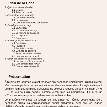
Plan de la fiche
1. Questions de vocabulaire
1.1 Courriel
1.2 Adresse courriel
2. Je construis mes courriels
2.1 Les lignes d’en-tête
2.2 Le message
2.3 Comment construire son courriel
3. Je rédige mon message
3.1 L’adressage
3.2 Le corps du message
3.3 La formule de politesse
3.4 La signature
3.5 Paramètres
4. Bonnes pratiques de courriels
4.1 Discrétion
4.2 Politesse
4.3 Suite de courriels
4.4 Chaînes de courriels
4.5 Spams et autres pourriels
4.6 Un minimum de sécurité
5. Gérer ses adresses de messagerie
5.1 Une adresse très personnelle
5.2 Une adresse tout-venant
5.3 Une adresse de couple
Présentation
À l’origine, les courriels étaient réservés aux échanges scientifiques. Quand internet
s’est développé, les courriels ont fait fureur dans les entreprises. Le style était épuré
au maximum. Les formules classiques de politesse réduites au strict minimum : « Hi
! » en tête pour dire bonjour, comme le font tous les américains. Et à la fin, un
« Cdt » en français pour « cordialement » semblait suffire.
Le problème vient des particuliers qui ont utilisé les mêmes codes dans leurs
échanges privés. La correspondance papier disparaît et avec elle, les usages
civilisés. Cette fiche traduit ma position personnelle sur ces sujets.