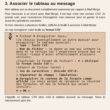
3. Associer le tableau au message
Mon tableau est un document complètement autonome par rapport à
Mail Merge
.
Pour l’associer à un envoi avec
Mail Merge
, il me faut créer une version CSV. Je
prends soin, pour commencer d’enregistrer mon classeur pour en garder la trace
avant les opérations suivantes.
Si mon classeur a plusieurs feuilles, j’affiche la feuille à associer à
Mail Merge
.
Je vais enregistrer cette feuille au
format CSV
:
▼
Fichier ▼ Enregistrer sous…
;
(Je choisis éventuellement un autre dossier pour
enregistrer le tableau associé);
♫
Type
:
Texte CSV
;
♪
Nom du fichier
: je donne un nom qui intègre la
date et la version car l’expérience prouve que ce
fichier risque d’avoir effectivement plusieurs
versions;
>[
Confirmer le format de fichier
] : ▼ ◄
Utiliser
le format texte CSV
►;
>[
Export de fichier texte
] ;
♫
Jeu de caractères
:
Unicode UTF-8
;
♫
Séparateur de champs
:
Tabulation
;
▣
Enregistrer le contenu de la formule comme
affiché
(ce choix permet de récupérer le résultat
des formules, et non la formule qui serait
inutile);
▼ ◄
OK
►.
J’appelle ce tableau CSV ainsi créé le
tableau associé au message
. Nous le
retrouverons plus loin.