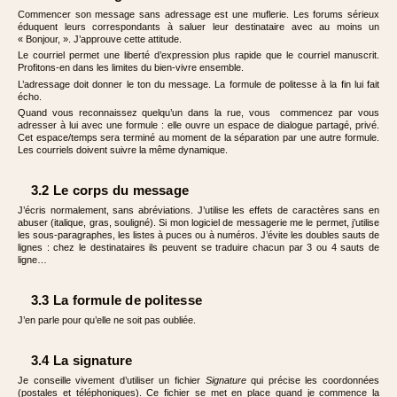
Commencer son message sans adressage est une muflerie. Les forums sérieux
éduquent leurs correspondants à saluer leur destinataire avec au moins un
« Bonjour, ». J’approuve cette attitude.
Le courriel permet une liberté d’expression plus rapide que le courriel manuscrit.
Profitons-en dans les limites du bien-vivre ensemble.
L’adressage doit donner le ton du message. La formule de politesse à la fin lui fait
écho.
Quand vous reconnaissez quelqu’un dans la rue, vous commencez par vous
adresser à lui avec une formule : elle ouvre un espace de dialogue partagé, privé.
Cet espace/temps sera terminé au moment de la séparation par une autre formule.
Les courriels doivent suivre la même dynamique.
3.2 Le corps du message
J’écris normalement, sans abréviations. J’utilise les effets de caractères sans en
abuser (italique, gras, souligné). Si mon logiciel de messagerie me le permet, j’utilise
les sous-paragraphes, les listes à puces ou à numéros. J’évite les doubles sauts de
lignes : chez le destinataires ils peuvent se traduire chacun par 3 ou 4 sauts de
ligne…
3.3 La formule de politesse
J’en parle pour qu’elle ne soit pas oubliée.
3.4 La signature
Je conseille vivement d’utiliser un fichier
Signature
qui précise les coordonnées
(postales et téléphoniques). Ce fichier se met en place quand je commence la