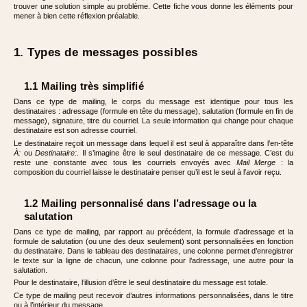
trouver une solution simple au problème. Cette fiche vous donne les éléments pour
mener à bien cette réflexion préalable.
1. Types de messages possibles
1.1 Mailing très simplifié
Dans ce type de mailing, le corps du message est identique pour tous les
destinataires : adressage (formule en tête du message), salutation (formule en fin de
message), signature, titre du courriel. La seule information qui change pour chaque
destinataire est son adresse courriel.
Le destinataire reçoit un message dans lequel il est seul à apparaître dans l’en-tête
À:
ou
Destinataire:
. Il s’imagine être le seul destinataire de ce message. C’est du
reste une constante avec tous les courriels envoyés avec
Mail Merge
: la
composition du courriel laisse le destinataire penser qu’il est le seul à l’avoir reçu.
1.2 Mailing personnalisé dans l’adressage ou la
salutation
Dans ce type de mailing, par rapport au précédent, la formule d’adressage et la
formule de salutation (ou une des deux seulement) sont personnalisées en fonction
du destinataire. Dans le tableau des destinataires, une colonne permet d’enregistrer
le texte sur la ligne de chacun, une colonne pour l’adressage, une autre pour la
salutation.
Pour le destinataire, l’illusion d’être le seul destinataire du message est totale.
Ce type de mailing peut recevoir d’autres informations personnalisées, dans le titre
ou à l’intérieur du message.