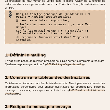
La présence de
Mail Merge
se vérifie dans le menu
Fichier
de la fenêtre de
rédaction d’un message (ouverte en ▼ ◄ Écrire ►). Sinon, l’installation est très
simple :
Dans la fenêtre générale de
Thunderbird
: ▼
Outils
▼
Modules complémentaires
;
⨀ dans les modules disponibles;
♪ Rechercher dans les modules
: je tape
Mail
merge
;
Sur la ligne
Mail Merge
: ▼ ◄ Installer ►;
(l’installation est très rapide);
Je redémarre
Thunderbird
et
Mail Merge
est
installé.
1. Définir le mailing
Il s’agit d’une phase de réflexion préalable pour bien cerner le problème à résoudre.
Quel message envoyer et à qui ? (
4.71 Définir quel type de mailing
)
2. Construire le tableau des destinataires
Ce tableau est important car c’est la liste des envois. Mais il peut aussi contenir des
informations personnelles pour chaque destinataire qui pourront faire partie du
message : des mots, des expressions et du texte. (
4.72 Construire le tableau des
destinataires
)
3. Rédiger le message à envoyer