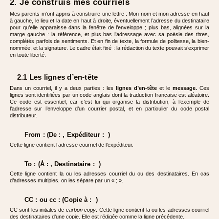
2. Je construis mes courriels
Mes parents m’ont appris à construire une lettre : Mon nom et mon adresse en haut
à gauche, le lieu et la date en haut à droite, éventuellement l’adresse du destinataire
pour qu’elle apparaisse dans la fenêtre de l’enveloppe ; plus bas, alignées sur la
marge gauche : la référence, et plus bas l’adressage avec sa poésie des titres,
complétés parfois de sentiments. Et en fin de texte, la formule de politesse, la bien-
nommée, et la signature. Le cadre était fixé : la rédaction du texte pouvait s’exprimer
en toute liberté.
2.1 Les lignes d’en-tête
Dans un courriel, il y a deux parties : les
lignes d’en-tête
et le
message.
Ces
lignes sont identifiées par un code anglais dont la traduction française est aléatoire.
Ce code est essentiel, car c’est lui qui organise la distribution, à l’exemple de
l’adresse sur l’enveloppe d’un courrier postal, et en particulier du code postal
distributeur.
From : (De : , Expéditeur : )
Cette ligne contient l’adresse courriel de l’expéditeur.
To : (À : , Destinataire : )
Cette ligne contient la ou les adresses courriel du ou des destinataires. En cas
d’adresses multiples, on les sépare par un « ; ».
CC : ou cc : (Copie à : )
CC sont les initiales de
carbon copy
. Cette ligne contient la ou les adresses courriel
des destinataires d’une copie. Elle est rédigée comme la ligne précédente.