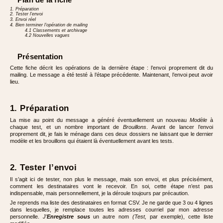
1. Préparation
2. Tester l’envoi
3. Envoi réel
4. Bien terminer l’opération de mailing
4.1 Classements et archivage
4.2 Nouvelles vagues
Présentation
Cette fiche décrit les opérations de la dernière étape : l’envoi proprement dit du
mailing. Le message a été testé à l’étape précédente. Maintenant, l’envoi peut avoir
lieu.
1. Préparation
La mise au point du message a généré éventuellement un nouveau
Modèle
à
chaque test, et un nombre important de
Brouillons
. Avant de lancer l’envoi
proprement dit, je fais le ménage dans ces deux dossiers ne laissant que le dernier
modèle et les brouillons qui étaient là éventuellement avant les tests.
2. Tester l’envoi
Il s’agit ici de tester, non plus le message, mais son envoi, et plus précisément,
comment les destinataires vont le recevoir. En soi, cette étape n’est pas
indispensable, mais personnellement, je la déroule toujours par précaution.
Je reprends ma liste des destinataires en format CSV. Je ne garde que 3 ou 4 lignes
dans lesquelles, je remplace toutes les adresses courriel par mon adresse
personnelle.
J’
Enregistre sous
un autre nom
(Test,
par exemple), cette liste