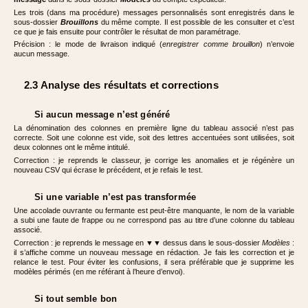
Les trois (dans ma procédure) messages personnalisés sont enregistrés dans le
sous-dossier
Brouillons
du même compte. Il est possible de les consulter et c’est
ce que je fais ensuite pour contrôler le résultat de mon paramétrage.
Précision : le mode de livraison indiqué (
enregistrer comme brouillon
) n’envoie
aucun message.
2.3 Analyse des résultats et corrections
Si aucun message n’est généré
La dénomination des colonnes en première ligne du tableau associé n’est pas
correcte. Soit une colonne est vide, soit des lettres accentuées sont utilisées, soit
deux colonnes ont le même intitulé.
Correction : je reprends le classeur, je corrige les anomalies et je régénère un
nouveau CSV qui écrase le précédent, et je refais le test.
Si une variable n’est pas transformée
Une accolade ouvrante ou fermante est peut-être manquante, le nom de la variable
a subi une faute de frappe ou ne correspond pas au titre d’une colonne du tableau
associé.
Correction : je reprends le message en ▼▼ dessus dans le sous-dossier
Modèles
:
il s’affiche comme un nouveau message en rédaction. Je fais les correction et je
relance le test. Pour éviter les confusions, il sera préférable que je supprime les
modèles périmés (en me référant à l’heure d’envoi).
Si tout semble bon