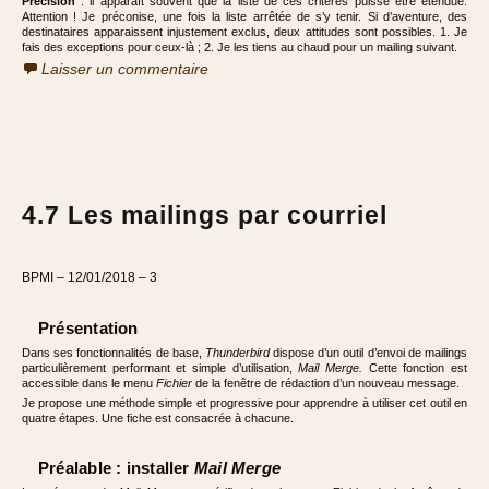
Précision
: il apparaît souvent que la liste de ces critères puisse être étendue.
Attention ! Je préconise, une fois la liste arrêtée de s’y tenir. Si d’aventure, des
destinataires apparaissent injustement exclus, deux attitudes sont possibles. 1. Je
fais des exceptions pour ceux-là ; 2. Je les tiens au chaud pour un mailing suivant.
Laisser un commentaire
4.7 Les mailings par courriel
BPMI – 12/01/2018 – 3
Présentation
Dans ses fonctionnalités de base,
Thunderbird
dispose d’un outil d’envoi de mailings
particulièrement performant et simple d’utilisation,
Mail Merge.
Cette fonction est
accessible dans le menu
Fichier
de la fenêtre de rédaction d’un nouveau message.
Je propose une méthode simple et progressive pour apprendre à utiliser cet outil en
quatre étapes. Une fiche est consacrée à chacune.
Préalable : installer
Mail Merge