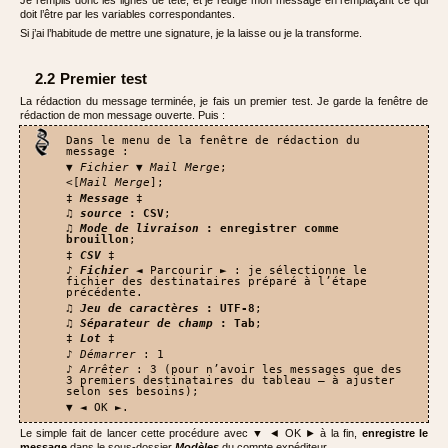
Je remplis donc les lignes de tête, et je rédige mon message en remplaçant ce qui
doit l’être par les variables correspondantes.
Si j’ai l’habitude de mettre une signature, je la laisse ou je la transforme.
2.2 Premier test
La rédaction du message terminée, je fais un premier test. Je garde la fenêtre de
rédaction de mon message ouverte. Puis :
Dans le menu de la fenêtre de rédaction du
message :
▼
Fichier
▼
Mail Merge
;
<[
Mail Merge
];
‡
Message
‡
♫
source
: CSV
;
♫
Mode de livraison
: enregistrer comme
brouillon
;
‡
CSV
‡
♪
Fichier
◄ Parcourir ► : je sélectionne le
fichier des destinataires préparé à l’étape
précédente.
♫
Jeu de caractères
: UTF-8
;
♫
Séparateur de champ
: Tab
;
‡
Lot
‡
♪
Démarrer
: 1
♪
Arrêter
: 3 (pour n’avoir les messages que des
3 premiers destinataires du tableau – à ajuster
selon ses besoins);
▼ ◄ OK ►.
Le simple fait de lancer cette procédure avec ▼ ◄ OK ► à la fin,
enregistre le
message
dans le sous-dossier
Modèles
du compte expéditeur.