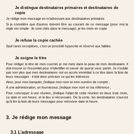
Je distingue destinataires primaires et destinataires de
copie
Je rédige mon message en m’adressant aux destinataires primaires.
Si je considère que d’autres doivent être au courant de ce message (pour moi la
règle est simple : ils sont cités dans le message), je les mets en copie.
Je refuse la copie cachée
Sauf rares exceptions, c’est un procédé hypocrite et réservé aux faibles.
Je soigne le titre
Pour rédiger le titre de mon courriel, je me mets dans la peau de mon destinataire. Il
doit trouver ici l’essentiel pour m’identifier et savoir de quoi je veux parler. Je n’oublie
pas non plus que mes destinataires ont un accès immédiat à ce titre dans la liste de
leurs messages : il doit donc préciser ce qui les intéresse.
Ainsi, pour mon banquier, j’indique mon nom et mon numéro de compte ;
À une administration, un fournisseur, j’indique mon nom et ma référence ;
Pour convoquer à une réunion, j’indique l’objet de cette réunion en deux trois mots,
sa date et son heure, et le lieu si nécessaire. De la sorte, les destinataires n’auront
qu’à lire la liste de leurs messages pour retrouver date et heure.
3. Je rédige mon message
3.1 L’adressage