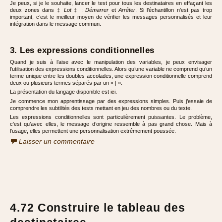
Je peux, si je le souhaite, lancer le test pour tous les destinataires en effaçant les
deux zones dans ‡
Lot
‡ :
Démarrer
et
Arrêter
. Si l’échantillon n’est pas trop
important, c’est le meilleur moyen de vérifier les messages personnalisés et leur
intégration dans le message commun.
3. Les expressions conditionnelles
Quand je suis à l’aise avec le manipulation des variables, je peux envisager
l’utilisation des expressions conditionnelles. Alors qu’une variable ne comprend qu’un
terme unique entre les doubles accolades, une expression conditionnelle comprend
deux ou plusieurs termes séparés par un « | ».
La présentation du langage disponible est
ici
.
Je commence mon apprentissage par des expressions simples. Puis j’essaie de
comprendre les subtilités des tests mettant en jeu des nombres ou du texte.
Les expressions conditionnelles sont particulièrement puissantes. Le problème,
c’est qu’avec elles, le message d’origine ressemble à pas grand chose. Mais à
l’usage, elles permettent une personnalisation extrêmement poussée.
Laisser un commentaire
4.72 Construire le tableau des