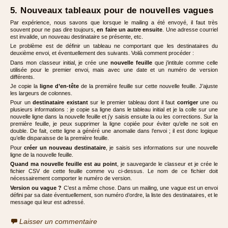
5. Nouveaux tableaux pour de nouvelles vagues
Par expérience, nous savons que lorsque le mailing a été envoyé, il faut très
souvent pour ne pas dire toujours,
en faire un autre ensuite
. Une adresse courriel
est invalide, un nouveau destinataire se présente, etc.
Le problème est de définir un tableau ne comportant que les destinataires du
deuxième envoi, et éventuellement des suivants. Voilà comment procéder :
Dans mon classeur initial, je crée une
nouvelle feuille
que j’intitule comme celle
utilisée pour le premier envoi, mais avec une date et un numéro de version
différents.
Je copie la
ligne d’en-tête
de la première feuille sur cette nouvelle feuille. J’ajuste
les largeurs de colonnes.
Pour un
destinataire existant
sur le premier tableau dont il faut
corriger
une ou
plusieurs informations : je copie sa ligne dans le tableau initial et je la colle sur une
nouvelle ligne dans la nouvelle feuille et j’y saisis ensuite la ou les corrections. Sur la
première feuille, je peux supprimer la ligne copiée pour éviter qu’elle ne soit en
double. De fait, cette ligne a généré une anomalie dans l’envoi ; il est donc logique
qu’elle disparaisse de la première feuille.
Pour
créer un nouveau destinataire
, je saisis ses informations sur une nouvelle
ligne de la nouvelle feuille.
Quand ma nouvelle feuille est au point
, je sauvegarde le classeur et je crée le
fichier CSV de cette feuille comme vu ci-dessus. Le nom de ce fichier doit
nécessairement comporter le numéro de version.
Version ou vague ?
C’est a même chose. Dans un mailing, une vague est un envoi
défini par sa date éventuellement, son numéro d’ordre, la liste des destinataires, et le
message qui leur est adressé.
Laisser un commentaire