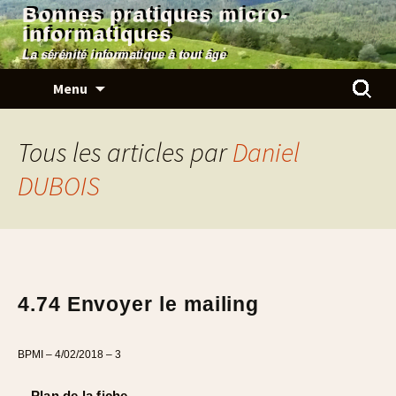
Bonnes pratiques micro-
informatiques
La sérénité informatique à tout âge
Aller
Rechercher
Menu
au
contenu
Tous les articles par
Daniel
DUBOIS
4.74 Envoyer le mailing
BPMI – 4/02/2018 – 3
Plan de la fiche