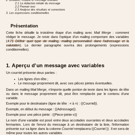
2. Brouillon, modèle et message ordinaire
2.1 La rédaction initiale du message
2.2 Premier test
2.3 Analyse des résultats et corrections
3. Les expressions conditionnelles
Présentation
Cette fiche détaille la troisième étape d’un mailing avec
Mail Merge
: comment
rédiger le message. Je reste dans l’optique d’un mailing comportant des variables
(
4.71 Définir quel type de mailing, mailing personnalisé dans l’adressage et la
salutation
). Le dernier paragraphe ouvrira des prolongements (expressions
conditionnelles).
1. Aperçu d’un message avec variables
Un courriel présente deux parties :
Les lignes d’en-tête ;
Le message proprement dit, avec ses pièces jointes éventuelles.
Dans un mailing
Mail Merge
, n’importe quelle portion de texte dans les lignes de tête
ou dans le message proprement dit, peut être remplacée par le contenu d’une
variable.
Exemple pour le destinataire (ligne de tête : « à ») : {{Courriel}}.
Exemple, en début du message : {{Adressage}}.
Exemple pour une pièce jointe : {{Piece-jointe-x}}
Le nom d’une variable est posé entre deux accolades ouvrantes et deux accolades
fermantes. Lors de l’envoi du message à un destinataire de la liste, l’information
présente sur sa ligne dans la colonne
Courriel
remplacera {{Courriel }}. Il en sera de
même pour toutes les autres variables.