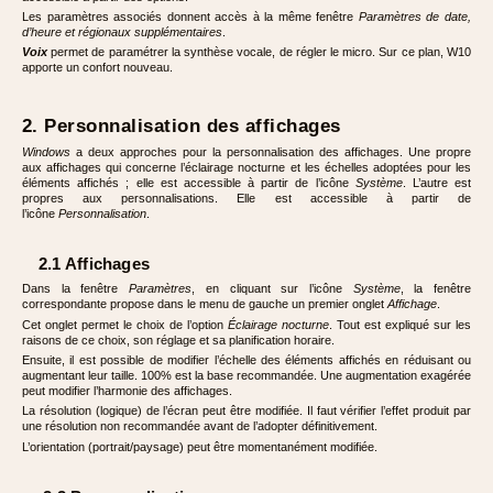
Les paramètres associés donnent accès à la même fenêtre
Paramètres de date,
d’heure et régionaux supplémentaires
.
Voix
permet de paramétrer la synthèse vocale, de régler le micro. Sur ce plan, W10
apporte un confort nouveau.
2. Personnalisation des affichages
Windows
a deux approches pour la personnalisation des affichages. Une propre
aux affichages qui concerne l’éclairage nocturne et les échelles adoptées pour les
éléments affichés ; elle est accessible à partir de l’icône
Système
. L’autre est
propres aux personnalisations. Elle est accessible à partir de
l’icône
Personnalisation
.
2.1 Affichages
Dans la fenêtre
Paramètres
, en cliquant sur l’icône
Système
, la fenêtre
correspondante propose dans le menu de gauche un premier onglet
Affichage
.
Cet onglet permet le choix de l’option
Éclairage nocturne
. Tout est expliqué sur les
raisons de ce choix, son réglage et sa planification horaire.
Ensuite, il est possible de modifier l’échelle des éléments affichés en réduisant ou
augmentant leur taille. 100% est la base recommandée. Une augmentation exagérée
peut modifier l’harmonie des affichages.
La résolution (logique) de l’écran peut être modifiée. Il faut vérifier l’effet produit par
une résolution non recommandée avant de l’adopter définitivement.
L’orientation (portrait/paysage) peut être momentanément modifiée.