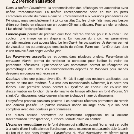
2.2 Personnalisation
Dans la fenêtre
Paramètres
, la personnalisation des affichages est accessible avec
l’icône
Personnalisation
. La fenêtre correspondante porte ce titre en petits
caractères en tête du menu à gauche. Contrairement aux versions précédentes de
Windows
, mais semblablement à
Linux ou MacOs
, les choix faits n’ont pas besoin
d’être confirmés en cliquant sur un bouton OK qui a disparu. Pour annuler un choix,
il fait choisir l’option précédente.
L’
arrière-plan
permet de préciser quel fond d’écran afficher pour le bureau : une
couleur, une image ou un diaporama. En fonction du choix, les paramètres
complémentaires sont accessibles. Le lien
Ouvrir les paramètres de thèmes
permet
de visualiser les paramétrages constitutifs du thème. Parmi eux, l’arrière-plan, dont
le lien renvoie à cet onglet
Arrière-plan.
Les
Paramètres associés
se retrouvent dans plusieurs onglets.
Paramètres de
contraste élevés
permet de renforcer le contraste pour faciliter la vision de
personnes déficientes.
Synchroniser vos paramètres
permet de récupérer les
paramétrages W10 dans les environnements déportés de Windows pour l’accès
desquels un compte est nécessaire.
Couleurs
offre une palette diversifiée. En fait, il s’agit des couleurs appliquées aux
barres de titre des fenêtres, à la liste des fonctionnalités
Démarrer
, à la barre des
tâches. Une première option permet au système de choisir une couleur dite
d’accentuation en fonction de la dominante de l’image affichée en fond d’écran. S’il
s’agit d’un diaporama, cette couleur change à chaque image du diaporama.
Le système propose plusieurs palettes. Les couleurs récentes permettent de retenir
une couleur passée. La palette
Windows
donne un large choix que l’on peut
compléter avec des couleurs personnalisées.
Les autres options permettent de restreindre l’application de la couleur
d’accentuation : transparence, surfaces, tonalité claire ou sombre.
L’écran de verrouillage
est le fond d’écran qui s’affiche quand l’écran est verrouillé
à la suite d’une inutilisation de l’ordinateur : cette extinction est paramétrable à partir
du lien plus bas dans l’onglet :
Paramètres du délai d’expiration de l’écran
(c’est