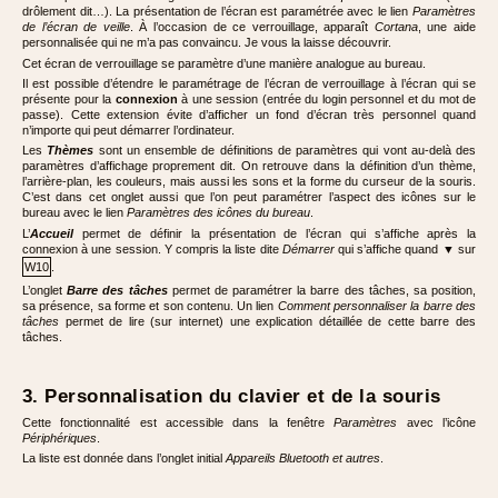
drôlement dit…). La présentation de l’écran est paramétrée avec le lien
Paramètres
de l’écran de veille
. À l’occasion de ce verrouillage, apparaît
Cortana
, une aide
personnalisée qui ne m’a pas convaincu. Je vous la laisse découvrir.
Cet écran de verrouillage se paramètre d’une manière analogue au bureau.
Il est possible d’étendre le paramétrage de l’écran de verrouillage à l’écran qui se
présente pour la
connexion
à une session (entrée du login personnel et du mot de
passe). Cette extension évite d’afficher un fond d’écran très personnel quand
n’importe qui peut démarrer l’ordinateur.
Les
Thèmes
sont un ensemble de définitions de paramètres qui vont au-delà des
paramètres d’affichage proprement dit. On retrouve dans la définition d’un thème,
l’arrière-plan, les couleurs, mais aussi les sons et la forme du curseur de la souris.
C’est dans cet onglet aussi que l’on peut paramétrer l’aspect des icônes sur le
bureau avec le lien
Paramètres des icônes du bureau
.
L’
Accueil
permet de définir la présentation de l’écran qui s’affiche après la
connexion à une session. Y compris la liste dite
Démarrer
qui s’affiche quand ▼ sur
W10
.
L’onglet
Barre des tâches
permet de paramétrer la barre des tâches, sa position,
sa présence, sa forme et son contenu. Un lien
Comment personnaliser la barre des
tâches
permet de lire (sur internet) une explication détaillée de cette barre des
tâches.
3. Personnalisation du clavier et de la souris
Cette fonctionnalité est accessible dans la fenêtre
Paramètres
avec l’icône
Périphériques
.
La liste est donnée dans l’onglet initial
Appareils Bluetooth et autres
.