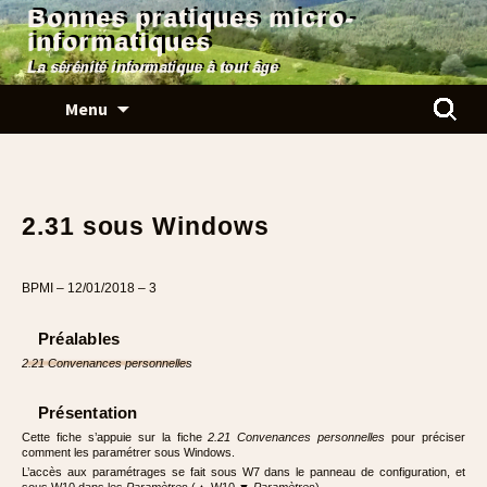
Bonnes pratiques micro-
informatiques
La sérénité informatique à tout âge
Aller
Rechercher
Menu
au
contenu
2.31 sous Windows
BPMI – 12/01/2018 – 3
Préalables
2.21 Convenances personnelles
Présentation
Cette fiche s’appuie sur la fiche
2.21 Convenances personnelles
pour préciser
comment les paramétrer sous Windows.
L’accès aux paramétrages se fait sous W7 dans le panneau de configuration, et
sous W10 dans les
Paramètres
(▲ W10 ▼
Paramètres
).