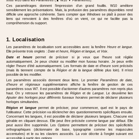
Ces paramétrages donnent l’impression d’un grand fouillis. W10 améliore
sensiblement les présentations. Mais, la profusion des paramètres disponibles rend
difficile une approche cohérente. Sans compter que
Windows
se plaît à poser des
liens qui renvoient à des fenêtres d’où on vient, ce qui ne facilite pas la
compréhension du support.
1. Localisation
Les paramètres de localisation sont accessibles avec la fenêtre
Heure et langue
.
Elle présente trois onglets :
Date et heure, Région et langue, et Voix
.
Date et heure
permet de préciser si je veux que l’heure soit réglée
automatiquement. Je peux choisir ou modifier mon fuseau horaire. Je peux enfin
régler l’heure d’été automatiquement. Les formats de date et d’heure sont précisés
(mais ils tiennent compte de la
Région et de la langue
définie plus loin). Il m’est
possible de les modifier.
Les paramètres associés donnent deux liens. Le premier
Paramètres de date,
d’heure et régionaux supplémentaires
affiche la fenêtre de gestion de ces
paramètres sous W7. Il est possible d’actionner d’autres paramètres non repris plus
haut. On y retrouve les paramètres de
Région
et de
Langue
. Le deuxième lien
Ajouter des horloges pour différents fuseaux horaires
permet de déclarer plusieurs
horloges simultanées.
Région et langue
permet de préciser, pour commencer, quel est le pays de
l’utilisateur. Cette précision va déclencher des questionnements spécifiques ensuite.
Concernant les langues, il est possible de déclarer plusieurs langues. Chacune est
gérable en cliquant dessus. Elle peut être précisée comme langue par défaut. Elle
peut aussi être supprimée. Les
Options
permettent de préciser des spécificités
orthographiques (dictionnaire de base, typographie comme les majuscules
accentuées) et le ou les claviers associés. La
voix
décrite à l’onglet suivant est
accessible à partir des options.