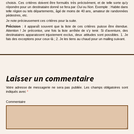
choisis. Ces critères doivent être formulés très précisément, et de telle sorte qu’y
répondre pour un destinataire donné se fera par
Oui
ou
Non.
Exemple : Habite dans
telle région ou tels départements, âgé de moins de 40 ans, amateur de randonnées
pédestres, etc.
Je note précieusement ces critères pour la suite.
Précision
: il apparaît souvent que la liste de ces critères puisse être étendue.
Attention ! Je préconise, une fois la liste arrêtée de s’y tenir. Si d’aventure, des
destinataires apparaissent injustement exclus, deux attitudes sont possibles. 1. Je
fais des exceptions pour ceux-là ; 2. Je les tiens au chaud pour un mailing suivant.
Laisser un commentaire
Votre adresse de messagerie ne sera pas publiée.
Les champs obligatoires sont
indiqués avec
*
Commentaire