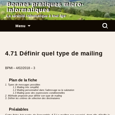
Bonnes pratiques micro-
informatiques
La sérénité informatique à tout âge
Aller
Rechercher
Menu
au
contenu
4.71 Définir quel type de mailing
BPMI – 4/02/2018 – 3
Plan de la fiche
1. Types de messages possibles
1.1 Mailing très simplifié
1.2 Mailing personnalisé dans l’adressage ou la salutation
1.3 Mailing avec des expressions conditionnelles
2. Méthode proposée pour définir son type de mailing
3. Définir les critères de sélection des destinataires
Préalables