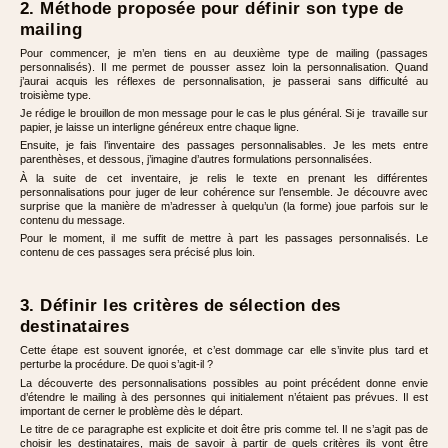
2. Méthode proposée pour définir son type de
mailing
Pour commencer, je m’en tiens en au deuxième type de mailing (passages
personnalisés). Il me permet de pousser assez loin la personnalisation. Quand
j’aurai acquis les réflexes de personnalisation, je passerai sans difficulté au
troisième type.
Je rédige le brouillon de mon message pour le cas le plus général. Si je travaille sur
papier, je laisse un interligne généreux entre chaque ligne.
Ensuite, je fais l’inventaire des passages personnalisables. Je les mets entre
parenthèses, et dessous, j’imagine d’autres formulations personnalisées.
À la suite de cet inventaire, je relis le texte en prenant les différentes
personnalisations pour juger de leur cohérence sur l’ensemble. Je découvre avec
surprise que la manière de m’adresser à quelqu’un (la forme) joue parfois sur le
contenu du message.
Pour le moment, il me suffit de mettre à part les passages personnalisés. Le
contenu de ces passages sera précisé plus loin.
3. Définir les critères de sélection des
destinataires
Cette étape est souvent ignorée, et c’est dommage car elle s’invite plus tard et
perturbe la procédure. De quoi s’agit-il ?
La découverte des personnalisations possibles au point précédent donne envie
d’étendre le mailing à des personnes qui initialement n’étaient pas prévues. Il est
important de cerner le problème dès le départ.
Le titre de ce paragraphe est explicite et doit être pris comme tel. Il ne s’agit pas de
choisir les destinataires, mais de savoir à partir de quels critères ils vont être