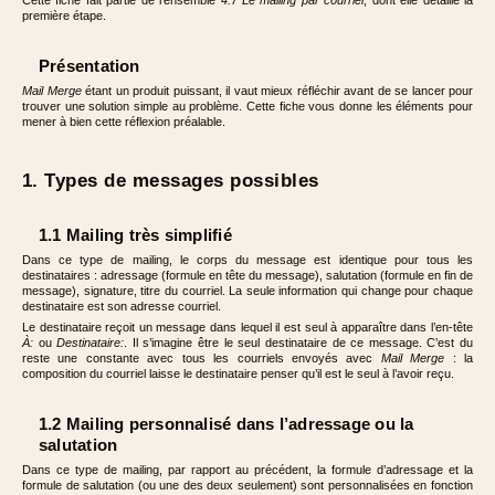
Cette fiche fait partie de l’ensemble
4.7 Le mailing par courriel
, dont elle détaille la
première étape.
Présentation
Mail Merge
étant un produit puissant, il vaut mieux réfléchir avant de se lancer pour
trouver une solution simple au problème. Cette fiche vous donne les éléments pour
mener à bien cette réflexion préalable.
1. Types de messages possibles
1.1 Mailing très simplifié
Dans ce type de mailing, le corps du message est identique pour tous les
destinataires : adressage (formule en tête du message), salutation (formule en fin de
message), signature, titre du courriel. La seule information qui change pour chaque
destinataire est son adresse courriel.
Le destinataire reçoit un message dans lequel il est seul à apparaître dans l’en-tête
À:
ou
Destinataire:
. Il s’imagine être le seul destinataire de ce message. C’est du
reste une constante avec tous les courriels envoyés avec
Mail Merge
: la
composition du courriel laisse le destinataire penser qu’il est le seul à l’avoir reçu.
1.2 Mailing personnalisé dans l’adressage ou la
salutation
Dans ce type de mailing, par rapport au précédent, la formule d’adressage et la
formule de salutation (ou une des deux seulement) sont personnalisées en fonction