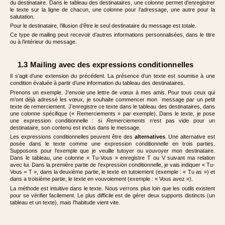
du destinataire. Dans le tableau des destinataires, une colonne permet d’enregistrer
le texte sur la ligne de chacun, une colonne pour l’adressage, une autre pour la
salutation.
Pour le destinataire, l’illusion d’être le seul destinataire du message est totale.
Ce type de mailing peut recevoir d’autres informations personnalisées, dans le titre
ou à l’intérieur du message.
1.3 Mailing avec des expressions conditionnelles
Il s’agit d’une extension du précédent. La présence d’un texte est soumise à une
condition évaluée à partir d’une information du tableau des destinataires.
Prenons un exemple. J’envoie une lettre de vœux à mes amis. Pour tous ceux qui
m’ont déjà adressé les vœux, je souhaite commencer mon message par un petit
texte de remerciement. J’enregistre ce texte dans le tableau des destinataires, dans
une colonne spécifique (« Remerciements » par exemple). Dans le texte, je pose
une expression conditionnelle : si
Remerciements
n’est pas vide pour un
destinataire, son contenu est inclus dans le message.
Les expressions conditionnelles peuvent être des
alternatives
. Une alternative est
posée dans le texte comme une expression conditionnelle en trois parties.
Supposons pour l’exemple que je veuille tutoyer ou vouvoyer mon destinataire.
Dans le tableau, une colonne « Tu-Vous » enregistre T ou V suivant ma relation
avec lui. Dans la première partie de l’expression conditionnelle, je vais indiquer « Tu-
Vous = T », dans la deuxième partie, le texte en tutoiement (exemple : « Tu as ») et
dans a troisième partie, le texte en vouvoiement (exemple : « Vous avez »).
La méthode est intuitive dans le texte. Nous verrons plus loin que les outils existent
pour se vérifier facilement. Le plus difficile est de gérer deux supports distincts (un
tableau et un texte), mais l’habitude vient vite.