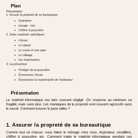
Plan
Présentation
1. Assurer la propreté de sa bureautique
Aspirateur
Lavage : non
Chiffon à poussière
2. Soins matériels spécifiques
L’écran
Le clavier
La souris et son tapis
Le câblage
Les imprimantes
3. La prévention
Protéger de la poussière
Économiser l’écran
Économiser la marche/arrêt de l’ordinateur
Présentation
Le matériel informatique est bien souvent négligé. On respecte au minimum sa
fragilité, mais sans plus. Les maniaques de la propreté sont souvent agressifs sans
le savoir. Comment trouver le juste milieu ?
1. Assurer la propreté de sa bureautique
Comme tout un chacun, vous faites le ménage chez vous. Aspirateur, serpillière,
chiffon à poussière, etc. Comment traiter le matériel informatique pendant ces