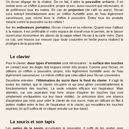
Un écran dégage de la chaleur. De ce fait, il attire la
poussière
ambiante. Il se
nettoie avec un chiffon à poussière, propre et sec, aussi souvent que nécessaire, et
de préférence tous les matins. En cas de
projection
(de café ou autre), l’écran
sera nettoyé immédiatement avec un chiffon humidifié avec de l’eau légèrement
savonneuse, puis séché avec le chiffon à poussière. Évitez tous les produits
miracle contre la poussière ou les reflets !
Sur les
ordinateurs portables
, l’écran s’ouvre et se referme. Quand vous l’utilisez
à la maison, il est préférable si votre espace de travail vous le permet, de le laisser
ouvert pour économiser les pliures de la nappe reliant l’écran à la carte mère. Dans
ce cas, une housse sur mesure (que toute couturière en herbe pourra réaliser) le
protégera de la poussière.
Le clavier
Pour le clavier,
deux types d’entretien
sont nécessaires : la
surface des touches
en contact avec les doigts doit toujours rester très propre. Comme pour l’écran, on
utilisera un chiffon à poussière, propre, très légèrement humidifié avec de l’eau
légèrement savonneuse. Le même chiffon que celui utilisé pour l’écran conviendra.
Deuxième entretien :
l’élimination du sucre dans le fond du clavier
. Il s’agit de
toutes les miettes que le clavier récupère et qui peut gêner considérablement le
fonctionnement des touches. La seule solution efficace est l’aspirateur. Mais
attention, car une aspiration trop forte risque d’aspirer les touches (qui sont
simplement encliquetées sur leur base mobile). Je préconise donc une séance
d’aspirateur par mois pour vider le clavier de son sucre, mais en utilisant un filet à
petites mailles entre le bec de l’aspirateur et le clavier, qui recueillera les touches
aspirées (et qu’il suffira de re-cliquer ensuite sur leur base).
La souris et son tapis
Les
patins de la souris
accumulent la poussière. Il suffit de les gratter pour