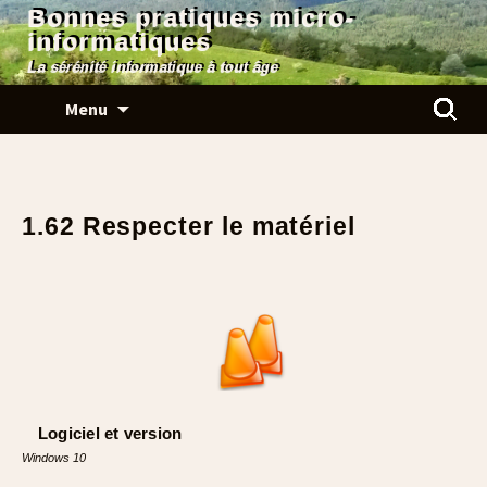
Bonnes pratiques micro-
informatiques
La sérénité informatique à tout âge
Aller
Rechercher
Menu
au
contenu
1.62 Respecter le matériel
Logiciel et version
Windows 10