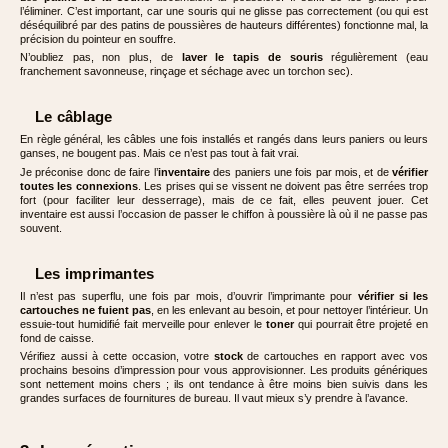
l’éliminer. C’est important, car une souris qui ne glisse pas correctement (ou qui est
déséquilibré par des patins de poussières de hauteurs différentes) fonctionne mal, la
précision du pointeur en souffre.
N’oubliez pas, non plus, de
laver le tapis de souris
régulièrement (eau
franchement savonneuse, rinçage et séchage avec un torchon sec).
Le câblage
En règle général, les câbles une fois installés et rangés dans leurs paniers ou leurs
ganses, ne bougent pas. Mais ce n’est pas tout à fait vrai.
Je préconise donc de faire l’
inventaire
des paniers une fois par mois, et de
vérifier
toutes les connexions
. Les prises qui se vissent ne doivent pas être serrées trop
fort (pour faciliter leur desserrage), mais de ce fait, elles peuvent jouer. Cet
inventaire est aussi l’occasion de passer le chiffon à poussière là où il ne passe pas
souvent.
Les imprimantes
Il n’est pas superflu, une fois par mois, d’ouvrir l’imprimante pour
vérifier si les
cartouches ne fuient pas
, en les enlevant au besoin, et pour nettoyer l’intérieur. Un
essuie-tout humidifié fait merveille pour enlever le
toner
qui pourrait être projeté en
fond de caisse.
Vérifiez aussi à cette occasion, votre
stock
de cartouches en rapport avec vos
prochains besoins d’impression pour vous approvisionner. Les produits génériques
sont nettement moins chers ; ils ont tendance à être moins bien suivis dans les
grandes surfaces de fournitures de bureau. Il vaut mieux s’y prendre à l’avance.