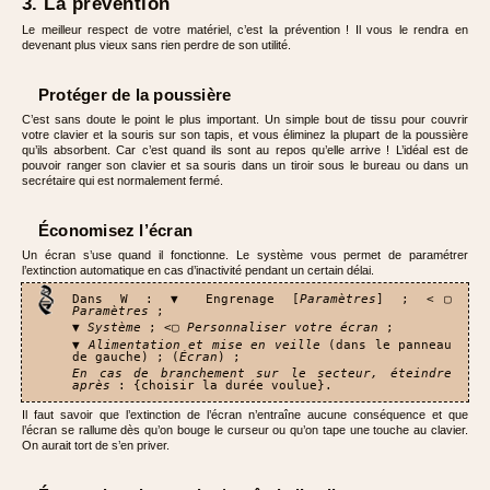
3. La prévention
Le meilleur respect de votre matériel, c’est la prévention ! Il vous le rendra en
devenant plus vieux sans rien perdre de son utilité.
Protéger de la poussière
C’est sans doute le point le plus important. Un simple bout de tissu pour couvrir
votre clavier et la souris sur son tapis, et vous éliminez la plupart de la poussière
qu’ils absorbent. Car c’est quand ils sont au repos qu’elle arrive ! L’idéal est de
pouvoir ranger son clavier et sa souris dans un tiroir sous le bureau ou dans un
secrétaire qui est normalement fermé.
Économisez l’écran
Un écran s’use quand il fonctionne. Le système vous permet de paramétrer
l’extinction automatique en cas d’inactivité pendant un certain délai.
Dans W : ▼ Engrenage [
Paramètres
] ; <▢
Paramètres
;
▼
Système
; <▢
Personnaliser votre écran
;
▼
Alimentation et mise en veille
(dans le panneau
de gauche) ; (
Écran
) ;
En cas de branchement sur le secteur, éteindre
après
: {choisir la durée voulue}.
Il faut savoir que l’extinction de l’écran n’entraîne aucune conséquence et que
l’écran se rallume dès qu’on bouge le curseur ou qu’on tape une touche au clavier.
On aurait tort de s’en priver.